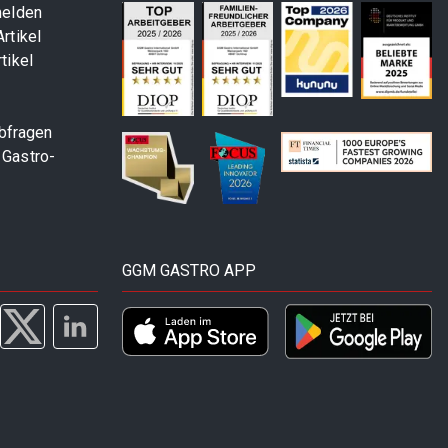
melden
rtikel
tikel
abfragen
 Gastro-
GGM GASTRO APP