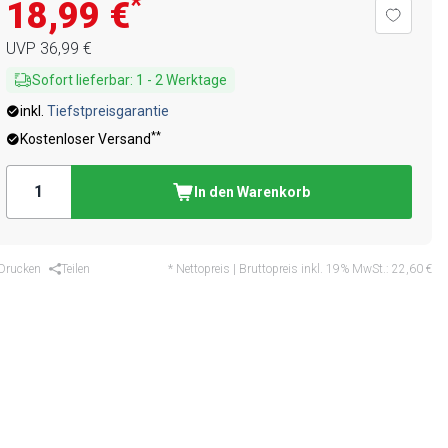
*
18,99 €
UVP
36,99 €
Sofort lieferbar
:
1
-
2
Werktage
inkl.
Tiefstpreisgarantie
**
Kostenloser Versand
In den Warenkorb
Drucken
Teilen
* Nettopreis | Bruttopreis inkl. 19% MwSt.:
22,60 €