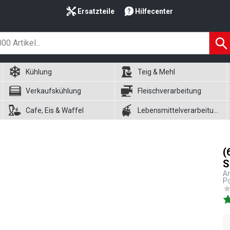
Ersatzteile
Hilfecenter
Kühlung
Teig & Mehl
Verkaufskühlung
Fleischverarbeitung
Cafe, Eis & Waffel
Lebensmittelverarbeitung
(
S
Ar
Po