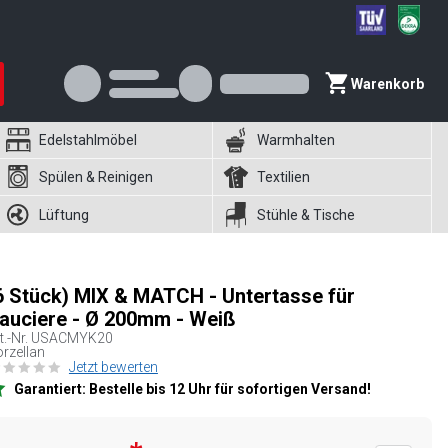
Warenkorb
Edelstahlmöbel
Warmhalten
Spülen & Reinigen
Textilien
Lüftung
Stühle & Tische
6 Stück) MIX & MATCH - Untertasse für
auciere - Ø 200mm - Weiß
t.-Nr.
USACMYK20
rzellan
Jetzt bewerten
Garantiert: Bestelle bis 12 Uhr für sofortigen Versand!