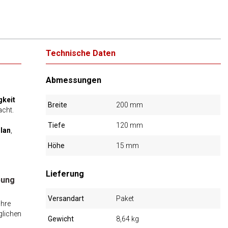
Technische Daten
Abmessungen
gkeit
Breite
200 mm
cht.
Tiefe
120 mm
lan
,
Höhe
15 mm
Lieferung
bung
Versandart
Paket
Ihre
glichen
Gewicht
8,64 kg