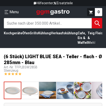
Hilfecenter
Ersatzteile
Menu
0
Kochgeräte
Öfen
Grills
Kühlung
Verkaufskühlung
Cafe,
Teig
Fleisc
Eis &
&
Waffel
Mehl
(6 Stück) LIGHT BLUE SEA - Teller - flach - Ø
285mm - Blau
Art.-Nr.
TFPLBSW285B
Steinzeug