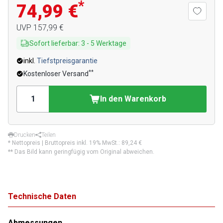
*
74,99 €
UVP
157,99 €
Sofort lieferbar
:
3
-
5
Werktage
inkl.
Tiefstpreisgarantie
**
Kostenloser Versand
In den Warenkorb
Drucken
Teilen
* Nettopreis | Bruttopreis inkl. 19% MwSt.:
89,24 €
** Das Bild kann geringfügig vom Original abweichen.
Technische Daten
Abmessungen