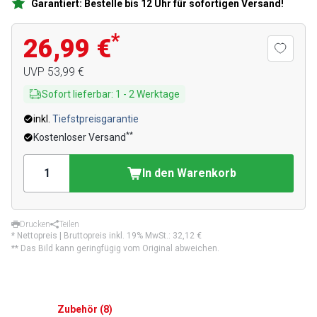
Garantiert: Bestelle bis 12 Uhr für sofortigen Versand!
*
26,99 €
UVP
53,99 €
Sofort lieferbar
:
1
-
2
Werktage
inkl.
Tiefstpreisgarantie
**
Kostenloser Versand
In den Warenkorb
Drucken
Teilen
* Nettopreis | Bruttopreis inkl. 19% MwSt.:
32,12 €
** Das Bild kann geringfügig vom Original abweichen.
Zubehör
(
8
)