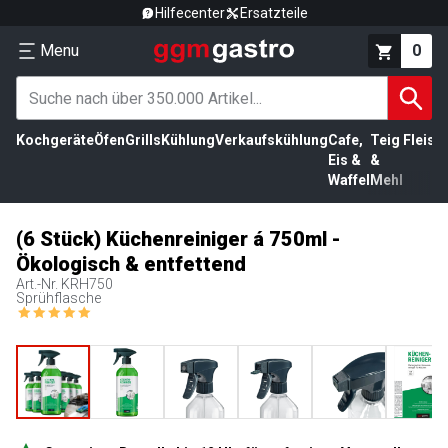
Hilfecenter
Ersatzteile
Menu
0
Kochgeräte
Öfen
Grills
Kühlung
Verkaufskühlung
Cafe,
Teig
Fleisc
Eis &
&
Waffel
Mehl
(6 Stück) Küchenreiniger á 750ml -
Ökologisch & entfettend
Art.-Nr.
KRH750
Sprühflasche