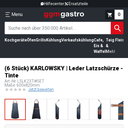
Hilfecenter
Ersatzteile
Menu
0
Kochgeräte
Öfen
Grills
Kühlung
Verkaufskühlung
Cafe,
Teig
Fleisc
Eis &
&
Waffel
Mehl
(6 Stück) KARLOWSKY | Leder Latzschürze -
Tinte
Art.-Nr.
LSLK23TI#SET
Maße: 600x820mm
Jetzt bewerten