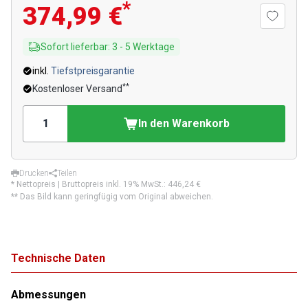
*
374,99 €
Sofort lieferbar
:
3
-
5
Werktage
inkl.
Tiefstpreisgarantie
**
Kostenloser Versand
In den Warenkorb
Drucken
Teilen
* Nettopreis | Bruttopreis inkl. 19% MwSt.:
446,24 €
** Das Bild kann geringfügig vom Original abweichen.
Technische Daten
Abmessungen