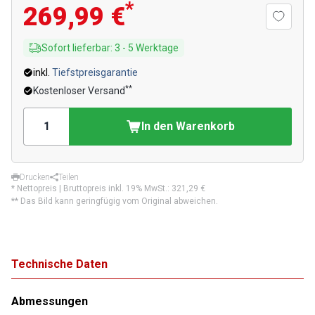
*
269,99 €
Sofort lieferbar
:
3
-
5
Werktage
inkl.
Tiefstpreisgarantie
**
Kostenloser Versand
In den Warenkorb
Drucken
Teilen
* Nettopreis | Bruttopreis inkl. 19% MwSt.:
321,29 €
** Das Bild kann geringfügig vom Original abweichen.
Technische Daten
Abmessungen