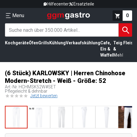
Hilfecenter
Ersatzteile
Menu
0
Kochgeräte
Öfen
Grills
Kühlung
Verkaufskühlung
Cafe,
Teig
Fleisc
Eis &
&
Waffel
Mehl
(6 Stück) KARLOWSKY | Herren Chinohose
Modern-Stretch - Weiß - Größe: 52
Art.-Nr.
HCHMSK52W#SET
Pflegeleicht & dehnbar
Jetzt bewerten