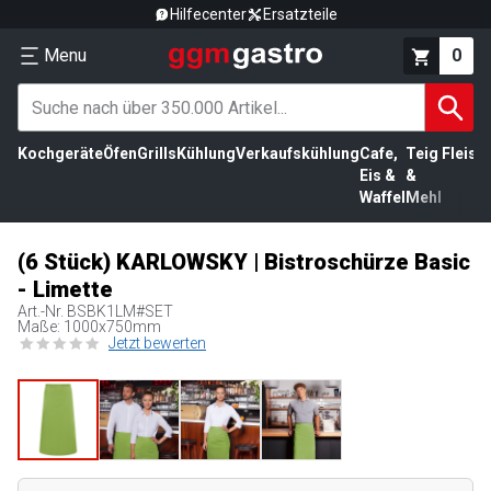
Hilfecenter
Ersatzteile
Menu
0
Kochgeräte
Öfen
Grills
Kühlung
Verkaufskühlung
Cafe,
Teig
Fleisc
Eis &
&
Waffel
Mehl
(6 Stück) KARLOWSKY | Bistroschürze Basic
- Limette
Art.-Nr.
BSBK1LM#SET
Maße: 1000x750mm
Jetzt bewerten