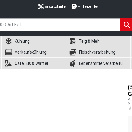
Ersatzteile
Hilfecenter
Kühlung
Teig & Mehl
Verkaufskühlung
Fleischverarbeitung
Cafe, Eis & Waffel
Lebensmittelverarbeitung
(
G
Ar
Sl