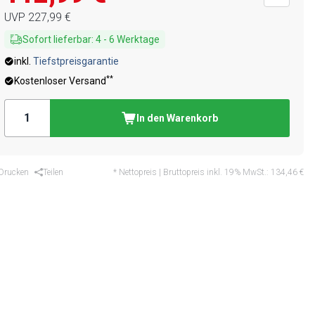
UVP
227,99 €
Sofort lieferbar
:
4
-
6
Werktage
inkl.
Tiefstpreisgarantie
**
Kostenloser Versand
In den Warenkorb
Drucken
Teilen
* Nettopreis | Bruttopreis inkl. 19% MwSt.:
134,46 €