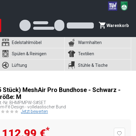
Warenkorb
Edelstahlmöbel
Warmhalten
Spülen & Reinigen
Textilien
Lüftung
Stühle & Tische
5 Stück) MeshAir Pro Bundhose - Schwarz -
röße: M
t.-Nr.
BHMPMPW-S#SET
im-Fit-Design - vollelastischer Bund
Jetzt bewerten
*
112,99 €