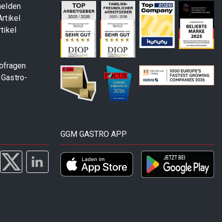
melden
rtikel
tikel
abfragen
 Gastro-
GGM GASTRO APP