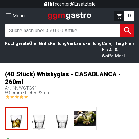
Hilfecenter
Ersatzteile
Menu
0
Kochgeräte
Öfen
Grills
Kühlung
Verkaufskühlung
Cafe,
Teig
Fleisc
Eis &
&
Waffel
Mehl
(48 Stück) Whiskyglas - CASABLANCA -
260ml
Art.-Nr.
WGTG91
Ø 86mm - Höhe: 92mm