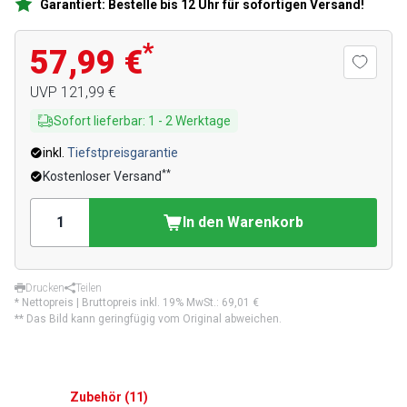
Garantiert: Bestelle bis 12 Uhr für sofortigen Versand!
*
57,99 €
UVP
121,99 €
Sofort lieferbar
:
1
-
2
Werktage
inkl.
Tiefstpreisgarantie
**
Kostenloser Versand
In den Warenkorb
Drucken
Teilen
* Nettopreis | Bruttopreis inkl. 19% MwSt.:
69,01 €
** Das Bild kann geringfügig vom Original abweichen.
Zubehör
(
11
)