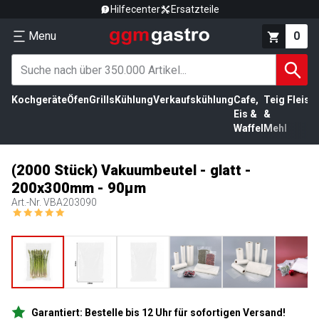
Hilfecenter
Ersatzteile
Menu
0
Kochgeräte
Öfen
Grills
Kühlung
Verkaufskühlung
Cafe,
Teig
Fleisc
Eis &
&
Waffel
Mehl
(2000 Stück) Vakuumbeutel - glatt -
200x300mm - 90µm
Art.-Nr.
VBA203090
Garantiert: Bestelle bis 12 Uhr für sofortigen Versand!