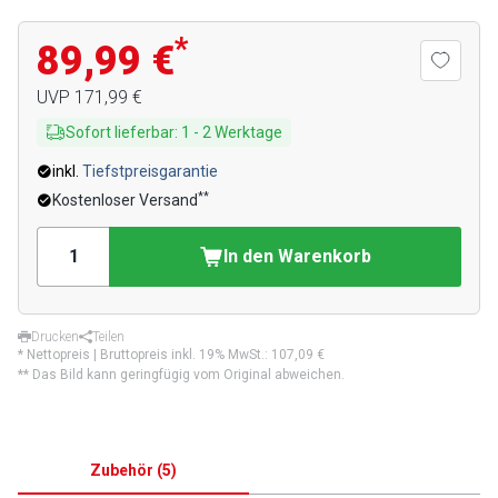
*
89,99 €
UVP
171,99 €
Sofort lieferbar
:
1
-
2
Werktage
inkl.
Tiefstpreisgarantie
**
Kostenloser Versand
In den Warenkorb
Drucken
Teilen
* Nettopreis | Bruttopreis inkl. 19% MwSt.:
107,09 €
** Das Bild kann geringfügig vom Original abweichen.
Zubehör
(
5
)