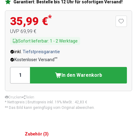
Garantiert: Bestelle bis 12 Uhr für sofortigen Versand!
*
35,99 €
UVP
69,99 €
Sofort lieferbar
:
1
-
2
Werktage
inkl.
Tiefstpreisgarantie
**
Kostenloser Versand
In den Warenkorb
Drucken
Teilen
* Nettopreis | Bruttopreis inkl. 19% MwSt.:
42,83 €
** Das Bild kann geringfügig vom Original abweichen.
Zubehör
(
3
)