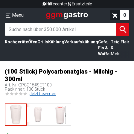
Hilfecenter
Ersatzteile
Menu
0
Kochgeräte
Öfen
Grills
Kühlung
Verkaufskühlung
Cafe,
Teig
Fleisc
Eis &
&
Waffel
Mehl
(100 Stück) Polycarbonatglas - Milchig -
300ml
Art.-Nr.
GPCG15#SET100
Packinhalt: 100 Stück
Jetzt bewerten