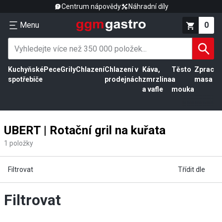
Centrum nápovědy
Náhradní díly
Menu
0
Kuchyňské
Pece
Grily
Chlazení
Chlazení v
Káva,
Těsto
Zpracov
spotřebiče
prodejnách
zmrzlina
a
masa
a vafle
mouka
UBERT | Rotační gril na kuřata
1
položky
Filtrovat
Třídit dle
Filtrovat