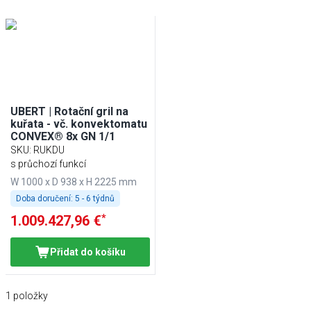
UBERT | Rotační gril na
kuřata - vč. konvektomatu
CONVEX® 8x GN 1/1
SKU
:
RUKDU
s průchozí funkcí
W 1000 x D 938 x H 2225 mm
Doba doručení:
5 - 6 týdnů
*
1.009.427,96 €
Přidat do košíku
1
položky