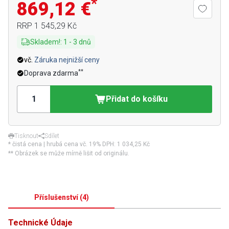
*
869,12 €
RRP
1 545,29 Kč
Skladem!
:
1
-
3
dnů
vč.
Záruka nejnižší ceny
**
Doprava zdarma
Přidat do košíku
Tisknout
Sdílet
* čistá cena | hrubá cena vč. 19% DPH:
1 034,25 Kč
** Obrázek se může mírně lišit od originálu.
Příslušenství
(
4
)
Technické Údaje