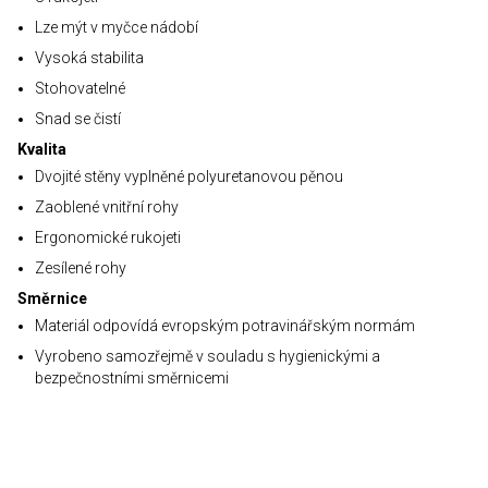
Lze mýt v myčce nádobí
Vysoká stabilita
Stohovatelné
Snad se čistí
Kvalita
Dvojité stěny vyplněné polyuretanovou pěnou
Zaoblené vnitřní rohy
Ergonomické rukojeti
Zesílené rohy
Směrnice
Materiál odpovídá evropským potravinářským normám
Vyrobeno samozřejmě v souladu s hygienickými a
bezpečnostními směrnicemi