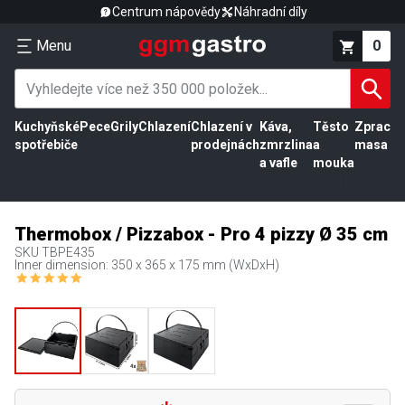
Centrum nápovědy
Náhradní díly
Menu
0
Kuchyňské
Pece
Grily
Chlazení
Chlazení v
Káva,
Těsto
Zpracov
spotřebiče
prodejnách
zmrzlina
a
masa
a vafle
mouka
Thermobox / Pizzabox - Pro 4 pizzy Ø 35 cm
SKU
TBPE435
Inner dimension: 350 x 365 x 175 mm (WxDxH)