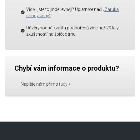
Viděli jste to jinde levněji? Uplatněte naši
„Záruka
shody ceny“
!
Důvěryhodná kvalita podpořená více než 20 lety
zkušeností na špičce trhu
Chybí vám informace o produktu?
Napište nám přímo
tady
>