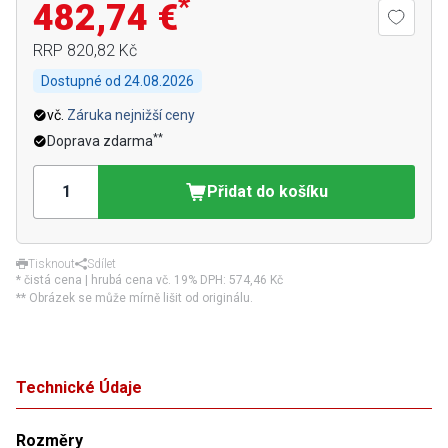
*
482,74 €
RRP
820,82 Kč
Dostupné od
24.08.2026
vč.
Záruka nejnižší ceny
**
Doprava zdarma
Přidat do košíku
Tisknout
Sdílet
* čistá cena | hrubá cena vč. 19% DPH:
574,46 Kč
** Obrázek se může mírně lišit od originálu.
Technické Údaje
Rozměry