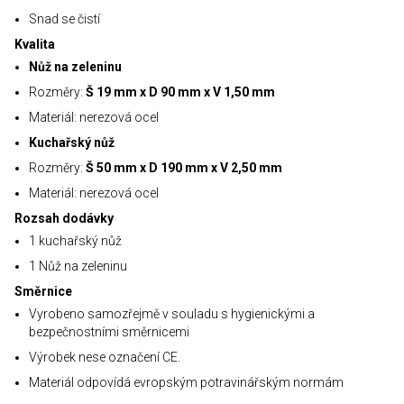
Snad se čistí
Kvalita
Nůž na zeleninu
Rozměry:
Š 19 mm x D 90 mm x V 1,50 mm
Materiál: nerezová ocel
Kuchařský nůž
Rozměry:
Š 50 mm x D 190 mm x V 2,50 mm
Materiál: nerezová ocel
Rozsah dodávky
1 kuchařský nůž
1 Nůž na zeleninu
Směrnice
Vyrobeno samozřejmě v souladu s hygienickými a
bezpečnostními směrnicemi
Výrobek nese označení CE.
Materiál odpovídá evropským potravinářským normám