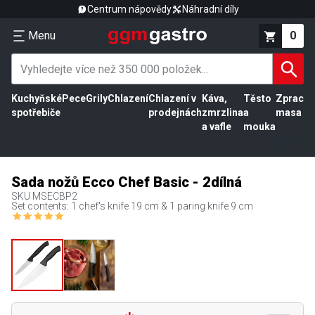
Centrum nápovědy
Náhradní díly
Menu
0
Kuchyňské
Pece
Grily
Chlazení
Chlazení v
Káva,
Těsto
Zpracov
spotřebiče
prodejnách
zmrzlina
a
masa
a vafle
mouka
Sada nožů Ecco Chef Basic - 2dílná
SKU
MSECBP2
Set contents: 1 chef's knife 19 cm & 1 paring knife 9 cm