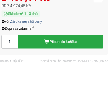
RRP
4 974,45 Kč
Skladem!
:
1
-
3
dnů
vč.
Záruka nejnižší ceny
**
Doprava zdarma
Přidat do košíku
Tisknout
Sdílet
* čistá cena | hrubá cena vč. 19% DPH:
2 959,66 Kč