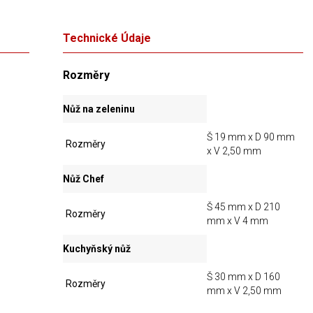
Technické Údaje
Rozměry
Nůž na zeleninu
Š 19 mm x D 90 mm
Rozměry
x V 2,50 mm
Nůž Chef
Š 45 mm x D 210
Rozměry
mm x V 4 mm
Kuchyňský nůž
Š 30 mm x D 160
Rozměry
mm x V 2,50 mm