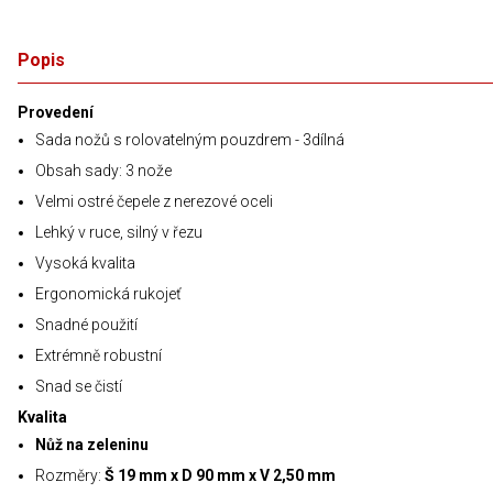
Popis
Provedení
Sada nožů s rolovatelným pouzdrem - 3dílná
Obsah sady: 3 nože
Velmi ostré čepele z nerezové oceli
Lehký v ruce, silný v řezu
Vysoká kvalita
Ergonomická rukojeť
Snadné použití
Extrémně robustní
Snad se čistí
Kvalita
Nůž na zeleninu
Rozměry:
Š 19 mm x D 90 mm x V 2,50 mm