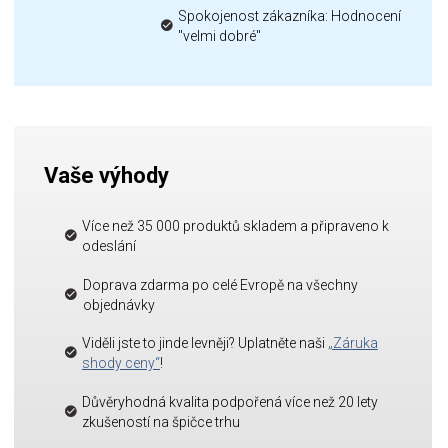
Spokojenost zákazníka: Hodnocení
"velmi dobré"
Vaše výhody
Více než 35 000 produktů skladem a připraveno k
odeslání
Doprava zdarma po celé Evropě na všechny
objednávky
Viděli jste to jinde levněji? Uplatněte naši
„Záruka
shody ceny“
!
Důvěryhodná kvalita podpořená více než 20 lety
zkušeností na špičce trhu