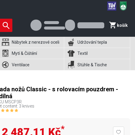
košík
Nábytek z nerezové oceli
Udržování tepla
Mytí & Čištění
Textil
Ventilace
Stühle & Tische
ada nožů Classic - s rolovacím pouzdrem -
dílná
KU
MSCP3R
t content: 3 knives
*
2 487,11 Kč