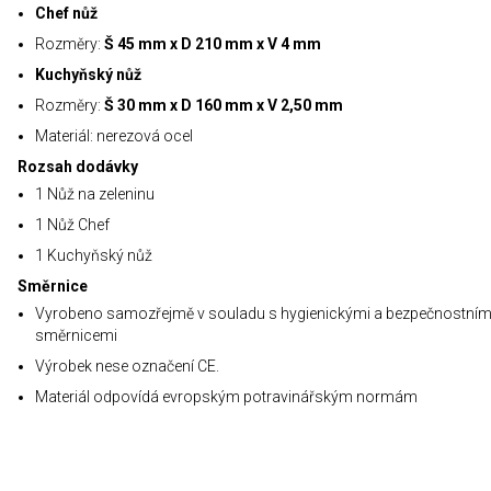
Chef nůž
Rozměry:
Š 45 mm x D 210 mm x V 4 mm
Kuchyňský nůž
Rozměry:
Š 30 mm x D 160 mm x V 2,50 mm
Materiál: nerezová ocel
Rozsah dodávky
1 Nůž na zeleninu
1 Nůž Chef
1 Kuchyňský nůž
Směrnice
Vyrobeno samozřejmě v souladu s hygienickými a bezpečnostním
směrnicemi
Výrobek nese označení CE.
Materiál odpovídá evropským potravinářským normám