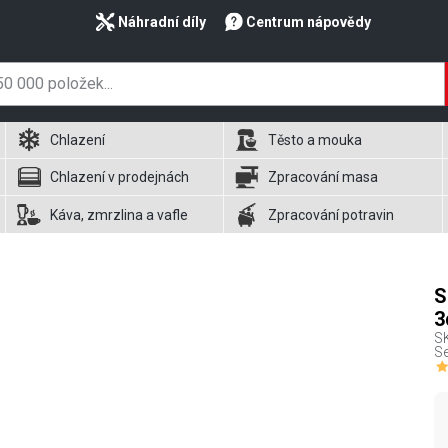
Náhradní díly
Centrum nápovědy
Chlazení
Těsto a mouka
Chlazení v prodejnách
Zpracování masa
Káva, zmrzlina a vafle
Zpracování potravin
S
3
S
Se