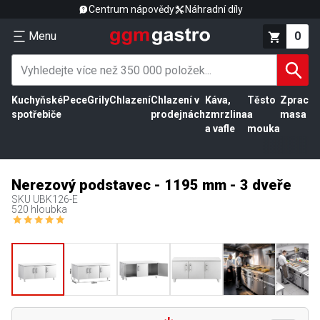
Centrum nápovědy
Náhradní díly
Menu
0
Kuchyňské
Pece
Grily
Chlazení
Chlazení v
Káva,
Těsto
Zpracov
spotřebiče
prodejnách
zmrzlina
a
masa
a vafle
mouka
Nerezový podstavec - 1195 mm - 3 dveře
SKU
UBK126-E
520 hloubka