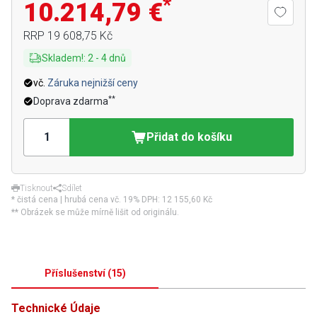
*
10.214,79 €
RRP
19 608,75 Kč
Skladem!
:
2
-
4
dnů
vč.
Záruka nejnižší ceny
**
Doprava zdarma
Přidat do košíku
Tisknout
Sdílet
* čistá cena | hrubá cena vč. 19% DPH:
12 155,60 Kč
** Obrázek se může mírně lišit od originálu.
Příslušenství
(
15
)
Technické Údaje