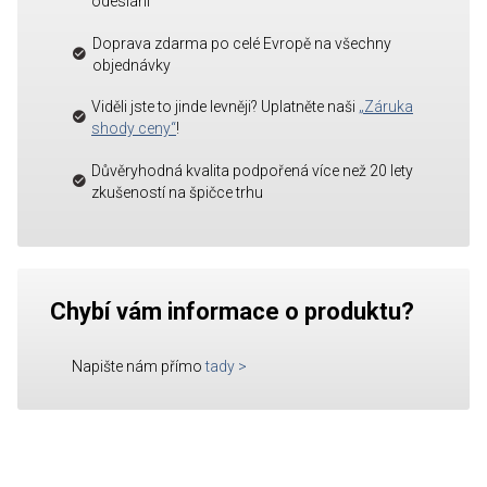
odeslání
Doprava zdarma po celé Evropě na všechny
objednávky
Viděli jste to jinde levněji? Uplatněte naši
„Záruka
shody ceny“
!
Důvěryhodná kvalita podpořená více než 20 lety
zkušeností na špičce trhu
Chybí vám informace o produktu?
Napište nám přímo
tady
>