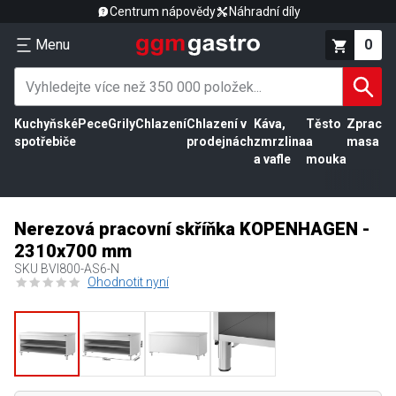
Centrum nápovědy
Náhradní díly
Menu
0
Kuchyňské
Pece
Grily
Chlazení
Chlazení v
Káva,
Těsto
Zpracov
spotřebiče
prodejnách
zmrzlina
a
masa
a vafle
mouka
Nerezová pracovní skříňka KOPENHAGEN -
2310x700 mm
SKU
BVI800-AS6-N
Ohodnotit nyní