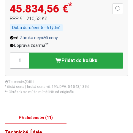
*
45.834,56 €
RRP
91 210,53 Kč
Doba doručení:
5 - 6 týdnů
vč.
Záruka nejnižší ceny
**
Doprava zdarma
Přidat do košíku
Tisknout
Sdílet
* čistá cena | hrubá cena vč. 19% DPH:
54 543,13 Kč
** Obrázek se může mírně lišit od originálu.
Příslušenství
(
11
)
Technické Údaje