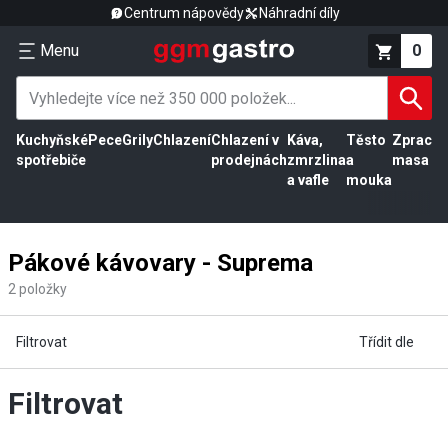
Centrum nápovědy
Náhradní díly
Menu
0
Kuchyňské
Pece
Grily
Chlazení
Chlazení v
Káva,
Těsto
Zpracov
spotřebiče
prodejnách
zmrzlina
a
masa
a vafle
mouka
Pákové kávovary - Suprema
2
položky
Filtrovat
Třídit dle
Filtrovat