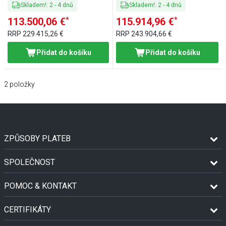
Skladem!
:
2
-
4
dnů
Skladem!
:
2
-
4
dnů
*
*
113.500,06 €
115.914,96 €
RRP
229.415,26 €
RRP
243.904,66 €
Přidat do košíku
Přidat do košíku
2
položky
ZPŮSOBY PLATEB
SPOLEČNOST
POMOC & KONTAKT
CERTIFIKÁTY