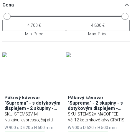
Cena
Min. Price
Max. Price
Pákový kávovar
Pákový kávovar
"Suprema" - s dotykovým
"Suprema" - 2 skupiny - s
displejem - 2 skupiny -
dotykovým displejem -
oddělená regulace teploty
nezávislá regulace teploty
SKU
:
STEMS2V-M
SKU
:
STEMS2V-M#COFFEE
- vč. systému preinfuze
- vč. systému preinfuze &
Na kávu, espresso, čaj atd.
Vč. 12 kg zrnkové kávy GRATIS
2 parní trysky
W 900 x D 620 x H 500 mm
W 900 x D 620 x H 500 mm