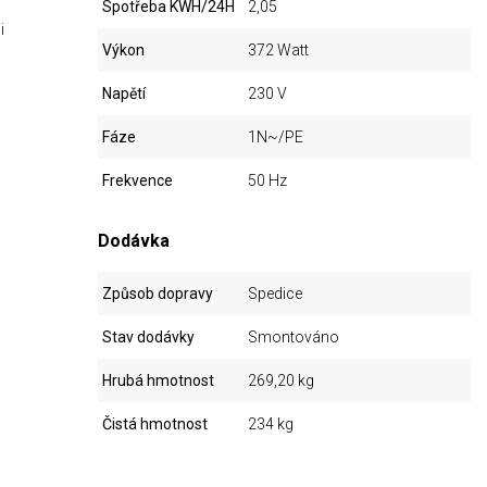
Spotřeba KWH/24H
2,05
i
Výkon
372 Watt
Napětí
230 V
Fáze
1N~/PE
Frekvence
50 Hz
Dodávka
Způsob dopravy
Spedice
Stav dodávky
Smontováno
Hrubá hmotnost
269,20 kg
Čistá hmotnost
234 kg