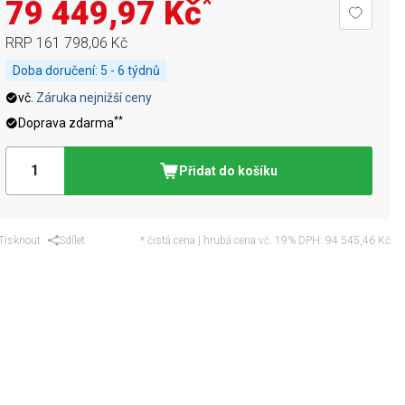
*
79 449,97 Kč
RRP
161 798,06 Kč
Doba doručení:
5 - 6 týdnů
vč.
Záruka nejnižší ceny
**
Doprava zdarma
Přidat do košíku
Tisknout
Sdílet
* čistá cena | hrubá cena vč. 19% DPH:
94 545,46 Kč