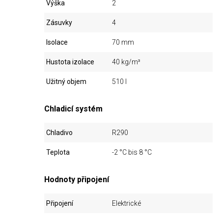
Výška
2
Zásuvky
4
Isolace
70 mm
Hustota izolace
40 kg/m³
Užitný objem
510 l
Chladicí systém
Chladivo
R290
Teplota
-2 °C bis 8 °C
Hodnoty připojení
Připojení
Elektrické