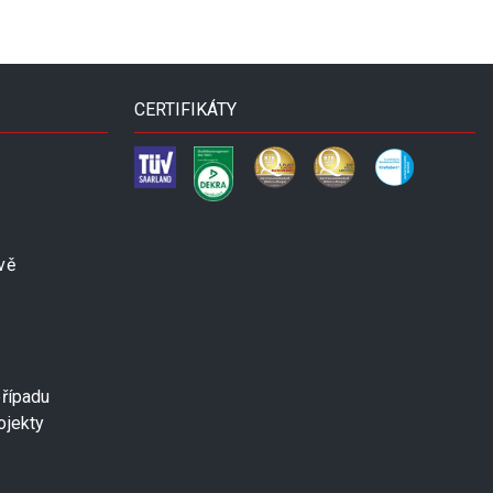
CERTIFIKÁTY
vě
případu
ojekty