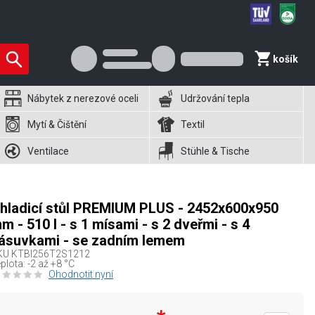
košík
Nábytek z nerezové oceli
Udržování tepla
Mytí & Čištění
Textil
Ventilace
Stühle & Tische
hladicí stůl PREMIUM PLUS - 2452x600x950
m - 510 l - s 1 mísami - s 2 dveřmi - s 4
ásuvkami - se zadním lemem
KU
KTBI256T2S1212
plota: -2 až +8 °C
Ohodnotit nyní