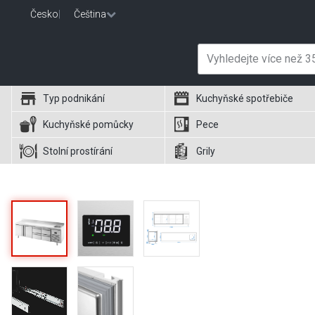
Česko
|
Čeština
Typ podnikání
Kuchyňské spotřebiče
Kuchyňské pomůcky
Pece
Stolní prostírání
Grily