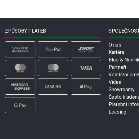
ZPŮSOBY PLATEB
SPOLEČNOS
O nás
Kariéra
Blog & Novin
Partneři
Veletržní pre
Videa
Showroomy
Často kladen
Platební info
Leasing