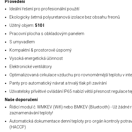
Provedení
Ideální řešení pro profesionální použití
Ekologicky šetrná polyuretanová izolace bez obsahu freonů
Užitný objem:
510 l
Pracovní plocha s obkladovým panelem
S umyvadlem
Kompaktní & prostorově úsporný
Vysoká energetická účinnost
Elektronické ventilátory
Optimalizovaná cirkulace vzduchu pro rovnoměrnější teplotu v inte
Panty pro automatický návrat a trvalý tlak při zavírání
Uživatelsky přívětivé ovládání IP65 nabízí větší přesnost regulace te
Naše doporučení
Řídicí modul č. WMKEV (Wifi) nebo BMKEV (Bluetooth) - Už žádné r
zaznamenávání teploty!
Automatická dokumentace denní teploty pro orgán kontroly potrav
(HACCP)