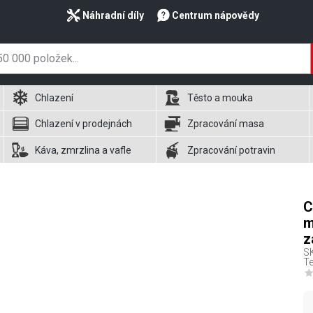
Náhradní díly
Centrum nápovědy
Chlazení
Těsto a mouka
Chlazení v prodejnách
Zpracování masa
Káva, zmrzlina a vafle
Zpracování potravin
C
m
z
S
Te