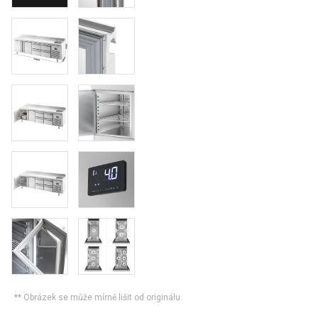
** Obrázek se může mírně lišit od originálu.