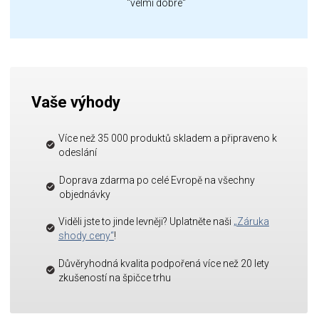
"velmi dobré"
Vaše výhody
Více než 35 000 produktů skladem a připraveno k
odeslání
Doprava zdarma po celé Evropě na všechny
objednávky
Viděli jste to jinde levněji? Uplatněte naši
„Záruka
shody ceny“
!
Důvěryhodná kvalita podpořená více než 20 lety
zkušeností na špičce trhu