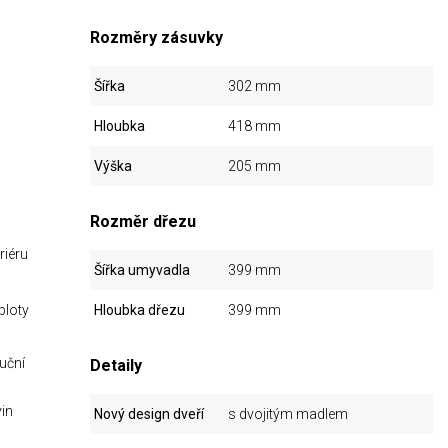
Rozměry zásuvky
Šířka
302 mm
Hloubka
418 mm
Výška
205 mm
Rozměr dřezu
riéru
Šířka umyvadla
399 mm
ploty
Hloubka dřezu
399 mm
uční
Detaily
in
Nový design dveří
s dvojitým madlem