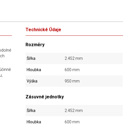
Technické Údaje
Rozměry
odolné
ech
Šířka
2.452 mm
účinně
Hloubka
600 mm
u,
Výška
950 mm
Zásuvné jednotky
Šířka
2.452 mm
Hloubka
600 mm