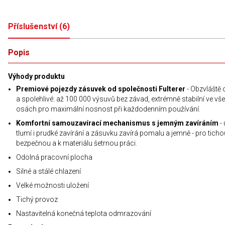
Příslušenství
(
6
)
Popis
Výhody produktu
Premiové pojezdy zásuvek od společnosti Fulterer
- Obzvláště 
a spolehlivé: až 100 000 výsuvů bez závad, extrémně stabilní ve vš
osách pro maximální nosnost při každodenním používání.
Komfortní samouzavírací mechanismus s jemným zavíráním
- 
tlumí i prudké zavírání a zásuvku zavírá pomalu a jemně - pro ticho
bezpečnou a k materiálu šetrnou práci.
Odolná pracovní plocha
Silné a stálé chlazení
Velké možnosti uložení
Tichý provoz
Nastavitelná konečná teplota odmrazování