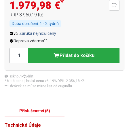
*
1.979,98 €
RRP
3 960,19 Kč
Doba doručení:
1 - 2 týdnů
vč.
Záruka nejnižší ceny
**
Doprava zdarma
Přidat do košíku
Tisknout
Sdílet
* čistá cena | hrubá cena vč. 19% DPH:
2 356,18 Kč
** Obrázek se může mírně lišit od originálu.
Příslušenství
(
5
)
Technické Údaje