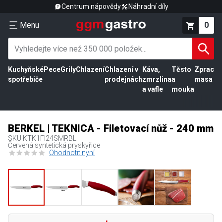
Centrum nápovědy
Náhradní díly
Menu
0
Kuchyňské
Pece
Grily
Chlazení
Chlazení v
Káva,
Těsto
Zpracov
spotřebiče
prodejnách
zmrzlina
a
masa
a vafle
mouka
BERKEL | TEKNICA - Filetovací nůž - 240 mm
SKU
KTK1FI24SMRBL
Červená syntetická pryskyřice
Ohodnotit nyní