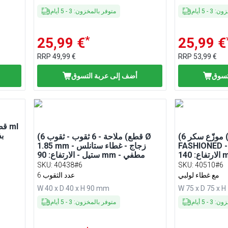
خزون
:
3
-
5
أيام
متوفر بالمخزون
:
3
-
5
أيام
*
25,99 €
25,99 €
RRP
49,99 €
RRP
53,99 €
تسوق
أضف إلى عربة التسوق
- ا
(6 قطع) موزّع سكر - OLD
(6 قطع) ملّاحة - 6 ثقوب - ثقوب Ø
FASHIONE - زجاج - 350 ml -
1.85 mm - زجاج - غطاء ستانلس
ستيل - الارتفاع: 90 mm - مطفي
SKU
:
40438#6
SKU
:
40510#6
مع غطاء لولبي
6 عدد الثقوب
W 40 x D 40 x H 90 mm
W 75 x D 75 x 
خزون
:
3
-
5
أيام
متوفر بالمخزون
:
3
-
5
أيام