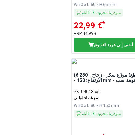
W 50 x D 50 x H 65 mm
متوفر بالمخزون
:
3
-
5
أيام
*
22,99 €
RRP
44,99 €
أضف إلى عربة التسوق
(6 قطع) موزّع سكر - زجاج - 250 ml
لارتفاع: 150 mm - بفوهة صب
SKU
:
40486#6
مع غطاء لولبي
W 80 x D 80 x H 150 mm
متوفر بالمخزون
:
3
-
5
أيام