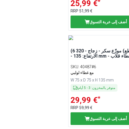
*
25,99 €
RRP
51,99 €
أضف إلى عربة التسوق
(6 قطع) موزّع سكر - زجاج - 320 ml
رتفاع: 135 mm - بغطاء قلاب
SKU
:
40487#6
مع غطاء لولبي
W 75 x D 75 x H 135 mm
متوفر بالمخزون
:
3
-
5
أيام
*
29,99 €
RRP
59,99 €
أضف إلى عربة التسوق