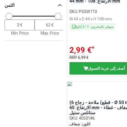
44 mm - الارتفاع: 108 mm
الثمن
SKU
:
PSSW110
W 44 x D 44 x H 108 mm
متوفر بالمخزون
:
1
-
2
أيام
Min. Price
Max. Price
*
2,99 €
RRP
6,99 €
أضف إلى عربة التسوق
(6 قطع) ملّاحة - زجاج - Ø 50 mm -
الارتفاع: 65 mm - شفاف - غطاء
ستانلس ستيل
SKU
:
40501#6
اللون: شفاف