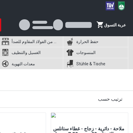
عربة التسوق
حفظ الحرارة
أثاث من الفولاذ المقاوم للصدأ
المنسوجات
الغسيل والتنظيف
Stühle & Tische
معدات التهوية
ترتيب حسب
ملّاحة - دائرية - زجاج - غطاء ستانلس