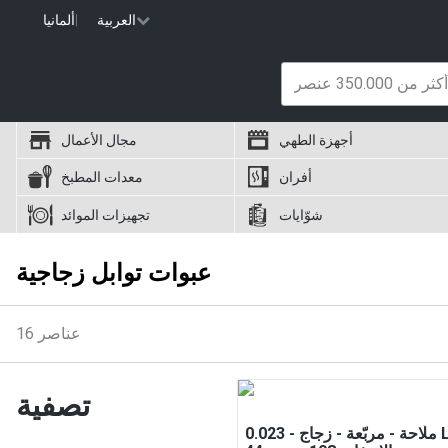
العربية
|
ألمانيا
أجهزة الطهي
مجال الأعمال
أفران
معدات المطبخ
شوّايات
تجهيزات الموائد
عبوات توابل زجاجية
عناصر
16
تصفية
ملّاحة - مربّعة - زجاج - 0.023 L - Ø