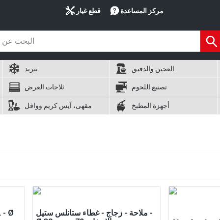
مركز المساعدة
قطع غيار
العجين والدقيق
تبريد
تصنيع اللحوم
ثلاجات العرض
أجهزة المطبخ
مقهى، آيس كريم ووافل
ملّاحة - زجاج - غطاء ستانلس ستيل -