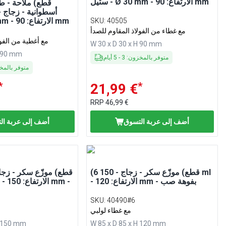
ستيل - Ø 30 mm - الارتفاع: 90 mm
أسطوانية - زجاج 
ستيل - Ø 32 mm - الارتفاع: 90 mm
SKU
:
40505
مع غطاء من الفولاذ المقاوم للصدأ
مع أغطية من الفول
W 30 x D 30 x H 90 mm
H 90 mm
متوفر بالمخزون
:
3
-
5
أيام
متوفر بالم
*
*
21,99 €
RRP
46,99 €
أضف إلى عربة التسوق
أضف إلى عربة ال
(6 قطع) موزّع سكر - زجاج - 150 ml
- الارتفاع: 120 mm - بفوهة صب
SKU
:
40490#6
مع غطاء لولبي
H 150 mm
W 85 x D 85 x H 120 mm