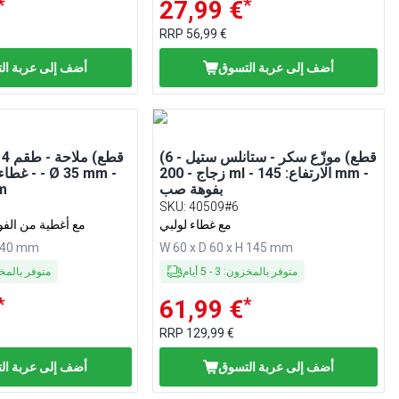
*
*
27,99 €
RRP
56,99 €
أضف إلى عربة التسوق
أضف إلى عربة ال
(6 قطع) موزّع سكر - ستانلس ستيل -
زجاج - 200 ml - الارتفاع: 145 mm -
- غطاء ست
بفوهة صب
الار
SKU
:
40509#6
مع غطاء لولبي
مع أغطية من الفول
H 40 mm
W 60 x D 60 x H 145 mm
متوفر بالمخزون
:
3
-
5
أيام
متوفر بالم
*
*
61,99 €
RRP
129,99 €
أضف إلى عربة التسوق
أضف إلى عربة ال