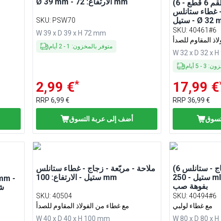
Ø 39 mm - الارتفاع: 72 mm
(6 قطع) ملّاحة - طقم 6 قطع -
- غطاء ستانلس
SKU
:
PSW70
SKU
:
40461#6
W 39 x D 39 x H 72 mm
اذ المقاوم للصدأ
متوفر بالمخزون
:
1
-
2
أيام
W 32 x D 32 x 
خزون
:
3
-
5
أيام
*
2,99 €
17,99 €
RRP
6,99 €
RRP
36,99 €
تسوق
أضف إلى عربة التسوق
(6 قطع) موزّع سكر - زجاج - ستانلس
ملّاحة - مربّعة - زجاج - غطاء ستانلس
ستيل - 250 ml - الارتفاع: 150 mm -
ستيل - الارتفاع: 100 mm
بفوهة صب
SKU
:
40504
SKU
:
40494#6
مع غطاء لولبي
مع غطاء من الفولاذ المقاوم للصدأ
W 40 x D 40 x H 100 mm
W 80 x D 80 x 