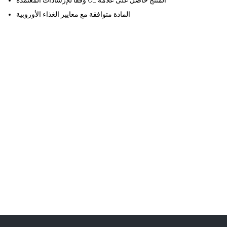
وفقاً للإرشادات المعتمدة CE المنتج حاصل على علامة
المادة متوافقة مع معايير الغذاء الأوروبية