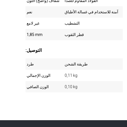
الفولاذ المقاوم للصدأ
شفاف (واضح) اللون
آمنة للاستخدام في غسالة الأطباق
نعم
التشطيب
غير لامع
قطر الثقوب
1,85 mm
:التوصيل
طريقة الشحن
طرد
0,11 kg
الوزن الإجمالي
0,10 kg
الوزن الصافي