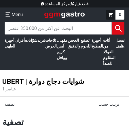
قطع غيار
مركز المساعدة
Menu
0
الغسيل
أثاث
أجهزة
تصنيع
العجين
مقهى،
ثلاجات
تبريد
شوّايات
أفران
أجهزة
التنظيف
من
المطبخ
اللحوم
والدقيق
آيس
العرض
الطهي
الفولاذ
كريم
المقاوم
ووافل
للصدأ
UBERT | شوايات دجاج دوارة
عناصر
1
ترتيب حسب
تصفية
تصفية