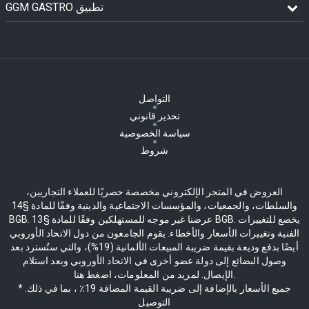
GGM GASTRO تطبيق
التواصل
تحذير قانوني
سياسة الخصوصية
شروط
العروض في المتجر الإلكتروني مخصصة حصريًا للعملاء التجاريين،
والسلطات، والجمعيات، والمؤسسات الاجتماعية والدينية وفقًا للمادة §14
BGB. عرضنا غير موجه للمستهلكين وفقًا للمادة §13 BGB. يخضع للتغييرات
الفنية وتغييرات الأسعار والأخطاء. يقوم الجامعون من دول الاتحاد الأوروبي
أيضًا بدفع وديعة بقيمة ضريبة المبيعات الألمانية (19%)، والتي ستُسترد بعد
وصول البضائع إلى دولة عضو أخرى في الاتحاد الأوروبي وبعد استلام
الإيصال. لمزيد من المعلومات، اضغط هنا.
* جميع الأسعار بالإضافة إلى ضريبة القيمة المضافة 19٪ ، بما في ذلك.
التوصيل