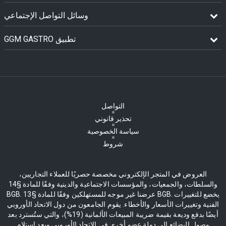
وسائل التواصل الإجتماعي
GGM GASTRO تطبيق
التواصل
تحذير قانوني
سياسة الخصوصية
شروط
العروض في المتجر الإلكتروني مخصصة حصريًا للعملاء التجاريين،
والسلطات، والجمعيات، والمؤسسات الاجتماعية والدينية وفقًا للمادة §14
BGB. عرضنا غير موجه للمستهلكين وفقًا للمادة §13 BGB. يخضع للتغييرات
الفنية وتغييرات الأسعار والأخطاء. يقوم الجامعون من دول الاتحاد الأوروبي
أيضًا بدفع وديعة بقيمة ضريبة المبيعات الألمانية (19%)، والتي ستُسترد بعد
وصول البضائع إلى دولة عضو أخرى في الاتحاد الأوروبي وبعد استلام