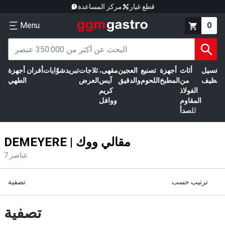
قطع غيار
مركز المساعدة
Menu
0
الغسيل
أثاث
أجهزة
تصنيع
العجين
مقهى،
ثلاجات
تبريد
شوّايات
أفران
أجهزة
التنظيف
من
المطبخ
اللحوم
والدقيق
آيس
العرض
الطهي
الفولاذ
كريم
المقاوم
ووافل
للصدأ
DEMEYERE | مقالي ووك
عناصر
7
ترتيب حسب
تصفية
تصفية