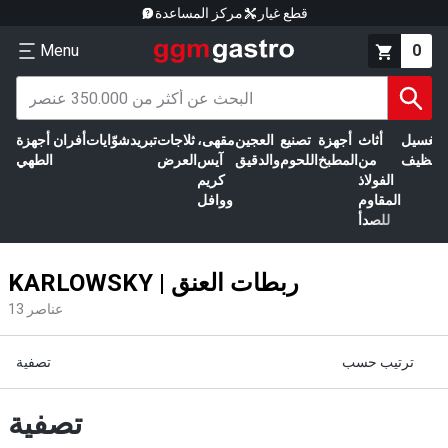
قطع غيار
مركز المساعدة
Menu
0
الغسيل
أثاث
أجهزة
تصنيع
العجين
مقهى،
ثلاجات
تبريد
شوّايات
أفران
أجهزة
التنظيف
من
المطبخ
اللحوم
والدقيق
آيس
العرض
الطهي
الفولاذ
كريم
المقاوم
ووافل
للصدأ
KARLOWSKY | ربطات العنق
عناصر
13
ترتيب حسب
تصفية
تصفية