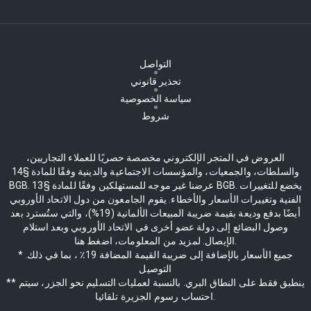
التواصل
تحذير قانوني
سياسة الخصوصية
شروط
العروض في المتجر الإلكتروني مخصصة حصريًا للعملاء التجاريين،
والسلطات، والجمعيات، والمؤسسات الاجتماعية والدينية وفقًا للمادة §14
BGB. عرضنا غير موجه للمستهلكين وفقًا للمادة §13 BGB. يخضع للتغييرات
الفنية وتغييرات الأسعار والأخطاء. يقوم الجامعون من دول الاتحاد الأوروبي
أيضًا بدفع وديعة بقيمة ضريبة المبيعات الألمانية (19%)، والتي ستُسترد بعد
وصول البضائع إلى دولة عضو أخرى في الاتحاد الأوروبي وبعد استلام
الإيصال. لمزيد من المعلومات، اضغط هنا.
* جميع الأسعار بالإضافة إلى ضريبة القيمة المضافة 19٪ ، بما في ذلك.
التوصيل
** ينطبق فقط على النطاق البري. بالنسبة لعمليات التسليم نحو الجزر، سيتم
احتساب رسوم الجزيرة تلقائيا.