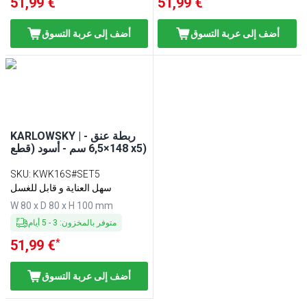
51,99 €
51,99 €
أضف إلى عربة التسوق
أضف إلى عربة التسوق
KARLOWSKY | ربطة عنق -
148×6,5 سم - أسود (قطع x5)
SKU
:
KWK16S#SET5
سهل العناية و قابل للغسل
W 80 x D 80 x H 100 mm
متوفر بالمخزون
:
3
-
5
أيام
*
51,99 €
أضف إلى عربة التسوق