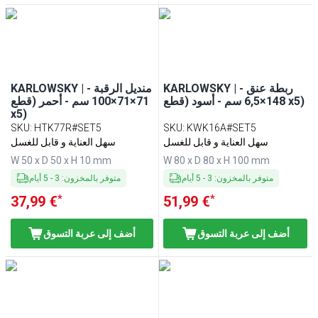
KARLOWSKY | ربطة عنق -
KARLOWSKY | منديل الرقبة -
148×6,5 سم - أسود (قطع x5)
71×71×100 سم - أحمر (قطع
x5)
SKU
:
HTK77R#SET5
SKU
:
KWK16A#SET5
سهل العناية و قابل للغسل
سهل العناية و قابل للغسل
W 50 x D 50 x H 10 mm
W 80 x D 80 x H 100 mm
متوفر بالمخزون
:
3
-
5
أيام
متوفر بالمخزون
:
3
-
5
أيام
*
*
37,99 €
51,99 €
أضف إلى عربة التسوق
أضف إلى عربة التسوق