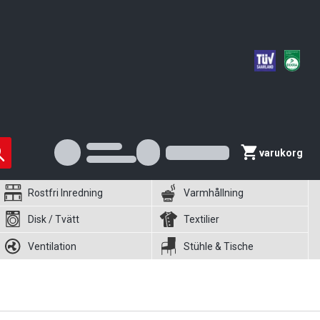
varukorg
Rostfri Inredning
Varmhållning
Disk / Tvätt
Textilier
Ventilation
Stühle & Tische