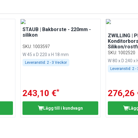
STAUB | Bakborste - 220mm -
silikon
ZWILLING | P
Konditorbors
Silikon/rostfr
SKU
:
1003597
SKU
:
1002520
W 45 x D 220 x H 18 mm
W 80 x D 240 x
Leveranstid:
2 - 3 Veckor
Leveranstid:
2 -
*
243,10 €
276,26 
Lägg till i kundvagn
Lägg