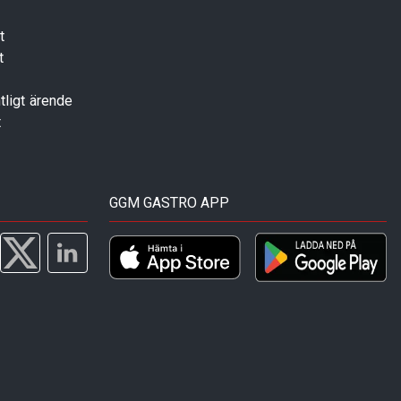
t
t
tligt ärende
t
GGM GASTRO APP