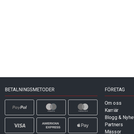
Min
Max
Min
Max
BETALNINGSMETODER
FÖRETAG
Om oss
Karriär
Blogg & Nyhe
Partners
Mässor