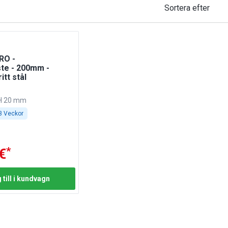
Sortera efter
RO -
te - 200mm -
itt stål
 H 20 mm
 3 Veckor
*
€
 till i kundvagn