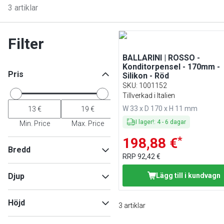
3
artiklar
Filter
BALLARINI | ROSSO -
Konditorpensel - 170mm -
Pris
Silikon - Röd
SKU
:
1001152
Tillverkad i Italien
W 33 x D 170 x H 11 mm
I lager!
:
4
-
6
dagar
Min. Price
Max. Price
*
198,88 €
Bredd
RRP
92,42 €
Djup
Lägg till i kundvagn
Min
Max
Höjd
3
artiklar