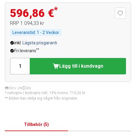
*
596,86 €
RRP
1 094,33 kr
Leveranstid:
1 - 2 Veckor
inkl.
Lägsta prisgaranti
**
Fri leverans
Lägg till i kundvagn
Skriv ut
Dela
* nettopris | bruttopris inkl. 19% moms:
710,26 kr
** Bilden kan skilja sig något från originalet.
Tillbehör
(
5
)