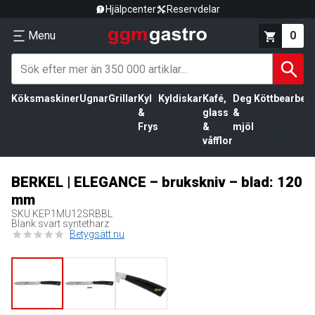
Hjälpcenter
Reservdelar
Menu
0
Köksmaskiner
Ugnar
Grillar
Kyl
Kyldiskar
Kafé,
Deg
Köttbearbetn
&
glass
&
Frys
&
mjöl
våfflor
BERKEL | ELEGANCE – brukskniv – blad: 120
mm
SKU
KEP1MU12SRBBL
Blank svart syntetharz
Betygsätt nu