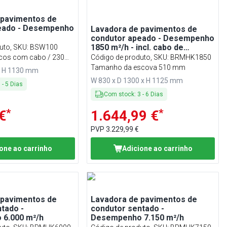
 pavimentos de
eado - Desempenho
Lavadora de pavimentos de
condutor apeado - Desempenho
1850 m²/h - incl. cabo de
uto, SKU
:
BSW100
carregamento
icos com cabo / 230
Código de produto, SKU
:
BRMHK1850
Tamanho da escova 510 mm
x H 1130 mm
W 830 x D 1300 x H 1125 mm
3
-
5
Dias
Com stock
:
3
-
6
Dias
*
*
€
1.644,99 €
PVP
3.229,99 €
one ao carrinho
Adicione ao carrinho
 pavimentos de
Lavadora de pavimentos de
tado -
condutor sentado -
6.000 m²/h
Desempenho 7.150 m²/h