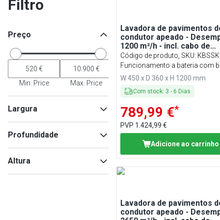
Filtro
Lavadora de pavimentos d
Preço
condutor apeado - Desem
1200 m²/h - incl. cabo de
carregamento
Código de produto, SKU
:
KBSSK
Funcionamento a bateria com ba
e carregador incluídos
W 450 x D 360 x H 1200 mm
Min. Price
Max. Price
Com stock
:
3
-
6
Dias
*
Largura
789,99 €
PVP
1.424,99 €
Profundidade
Adicione ao carrinho
Min
Max
Altura
Min
Max
Lavadora de pavimentos d
Min
Max
condutor apeado - Desem