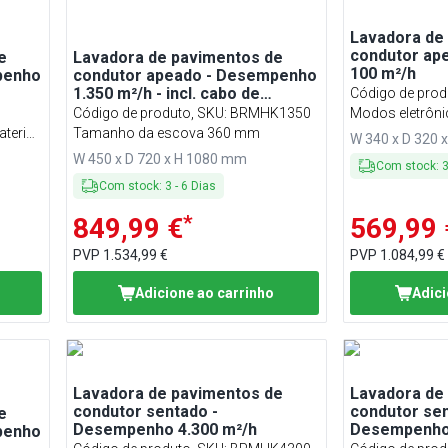
Lavadora de
condutor ap
e
Lavadora de pavimentos de
100 m²/h
penho
condutor apeado - Desempenho
1.350 m²/h - incl. cabo de
Código de prod
carregamento
Código de produto, SKU
:
BRMHK1350
Modos eletrôn
teria
Tamanho da escova 360 mm
volts
W 340 x D 320 
W 450 x D 720 x H 1080 mm
Com stock
:
Com stock
:
3
-
6
Dias
*
849,99 €
569,99 
PVP
1.534,99 €
PVP
1.084,99 €
Adicione ao carrinho
Adici
Lavadora de pavimentos de
Lavadora de
condutor sentado -
condutor sen
e
Desempenho 4.300 m²/h
Desempenho 
penho