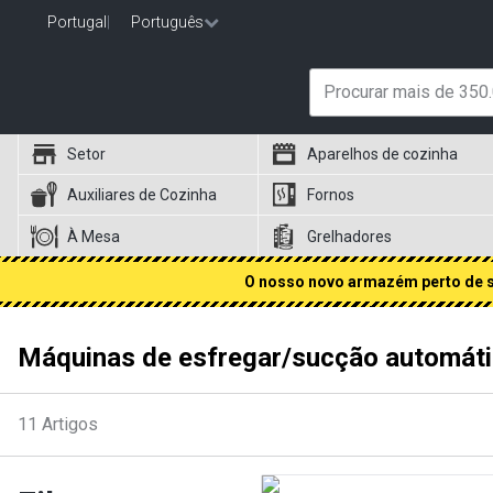
Portugal
|
Português
Setor
Aparelhos de cozinha
Auxiliares de Cozinha
Fornos
À Mesa
Grelhadores
O nosso novo armazém perto de si
Máquinas de esfregar/sucção automát
11
Artigos