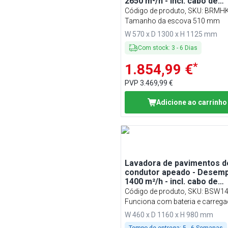
2650 m²/h - incl. cabo de
carregamento
Código de produto, SKU
:
BRMHK
Tamanho da escova 510 mm
W 570 x D 1300 x H 1125 mm
Com stock
:
3
-
6
Dias
*
1.854,99 €
PVP
3.469,99 €
Adicione ao carrinho
Lavadora de pavimentos d
condutor apeado - Desem
1400 m²/h - incl. cabo de
carregamento
Código de produto, SKU
:
BSW14
Funciona com bateria e carrega
230 volts
W 460 x D 1160 x H 980 mm