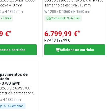
uto, SKU
:
BRMHK6000
Código de produto, SKU
:
BRMHK7150
scova 410 mm
Tamanho da escova 510 mm
30 x H 1350 mm
W 1200 x D 1860 x H 1560 mm
3
-
6
Dias
Com stock
:
3
-
6
Dias
*
*
9 €
6.799,99 €
PVP
13.199,99 €
one ao carrinho
Adicione ao carrinho
 pavimentos de
tado -
 3780 m²/h
uto, SKU
:
ASW3780
ateria e carregador /
0 x H 1380 mm
ga:
5 - 6 Semanas