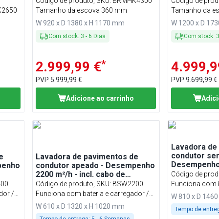
Código de produto, SKU
:
BRMHK4300
Código de prod
2650
Tamanho da escova 360 mm
Tamanho da e
W 920 x D 1380 x H 1170 mm
W 1200 x D 17
Com stock
:
3
-
6
Dias
Com stock
:
*
2.999,99 €
4.999,9
PVP
5.999,99 €
PVP
9.699,99 €
Adicione ao carrinho
Adici
Lavadora de
condutor sen
e
Lavadora de pavimentos de
Desempenho
penho
condutor apeado - Desempenho
2200 m²/h - incl. cabo de
Código de prod
carregamento
00
Código de produto, SKU
:
BSW2200
Funciona com b
dor /
Funciona com bateria e carregador /
230 volts
W 810 x D 146
230 volts
W 610 x D 1320 x H 1020 mm
Tempo de entre