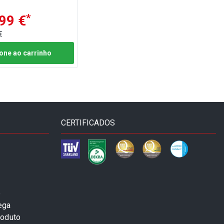
*
99 €
€
one ao carrinho
CERTIFICADOS
e
ega
roduto