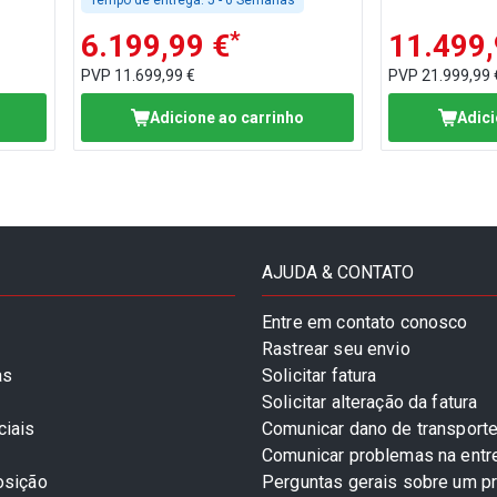
Tempo de entrega:
5 - 6 Semanas
*
6.199,99 €
11.499,
PVP
11.699,99 €
PVP
21.999,99 
Adicione ao carrinho
Adici
AJUDA & CONTATO
Entre em contato conosco
Rastrear seu envio
as
Solicitar fatura
Solicitar alteração da fatura
ciais
Comunicar dano de transport
Comunicar problemas na entr
osição
Perguntas gerais sobre um p