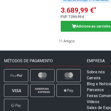
Tempo de entrega:
5 - 6 Semanas
*
3.689,99 €
PVP
7.099,99 €
Adicione ao carrinho
11
Artigos
MÉTODOS DE PAGAMENTO
EMPRESA
Sobre nós
Carreira
Blog e Notíci
Parceiros
Feiras Comer
Vídeos
Salas de Exp