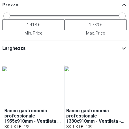
Prezzo
Min. Price
Max. Price
Larghezza
Min
Max
Banco gastronomia
Banco gastronomia
professionale -
professionale -
1955x910mm - Ventilata -
1330x910mm - Ventilata -
254 L - Colore Nero -
169 L - Colore Nero - con
SKU
:
KTBL199
SKU
:
KTBL139