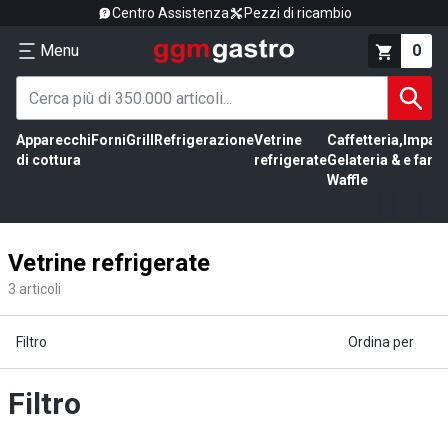
Centro Assistenza
Pezzi di ricambio
Menu
0
Apparecchi
Forni
Grill
Refrigerazione
Vetrine
Caffetteria,
Impas
di cottura
refrigerate
Gelateria &
e farin
Waffle
Vetrine refrigerate
3
articoli
Filtro
Ordina per
Filtro