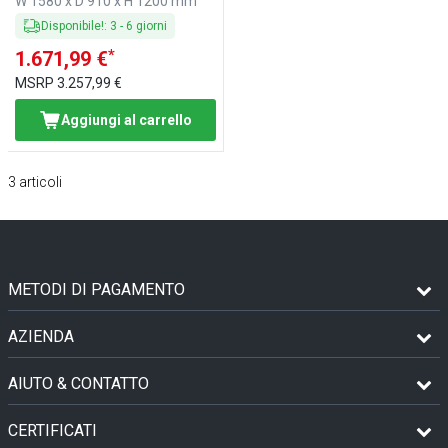
W 1580 x D 910 x H 1200 mm
Disponibile!
:
3
-
6
giorni
*
1.671,99 €
MSRP
3.257,99 €
Aggiungi al carrello
3
articoli
METODI DI PAGAMENTO
AZIENDA
AIUTO & CONTATTO
CERTIFICATI