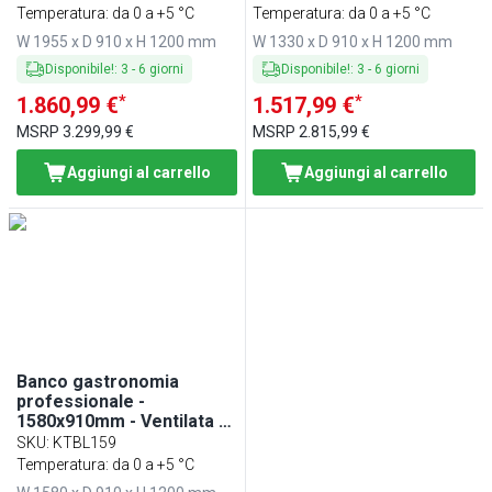
Doppi vetri - con 1 ripiani
1 ripiani - Doppi vetri
Temperatura: da 0 a +5 °C
Temperatura: da 0 a +5 °C
W 1955 x D 910 x H 1200 mm
W 1330 x D 910 x H 1200 mm
Disponibile!
:
3
-
6
giorni
Disponibile!
:
3
-
6
giorni
*
*
1.860,99 €
1.517,99 €
MSRP
3.299,99 €
MSRP
2.815,99 €
Aggiungi al carrello
Aggiungi al carrello
Banco gastronomia
professionale -
1580x910mm - Ventilata -
230 L - Colore Nero -
SKU
:
KTBL159
Doppi vetri - con 1 ripiano
Temperatura: da 0 a +5 °C