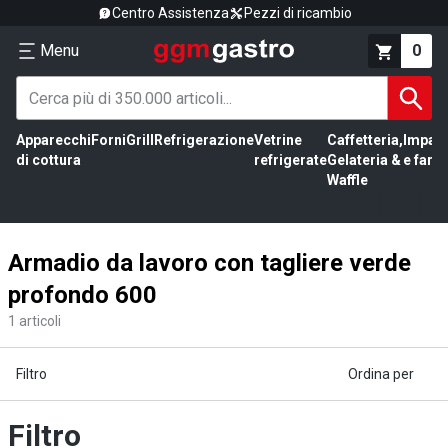
Centro Assistenza
Pezzi di ricambio
Menu
0
Apparecchi
Forni
Grill
Refrigerazione
Vetrine
Caffetteria,
Impas
di cottura
refrigerate
Gelateria &
e farin
Waffle
Armadio da lavoro con tagliere verde
profondo 600
1
articoli
Filtro
Ordina per
Filtro