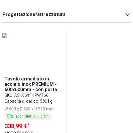
Progettazione/attrezzatura
con tagliere
(
1
)
senza bordatura
(
1
)
Tavolo armadiato in
acciaio inox PREMIUM -
600x600mm - con porta a
battente - incl. tagliere
SKU
:
ASK66#FKPWT66
polietilene Verde
Capacità di carico: 500 kg
W 600 x D 600 x H 910 mm
Disponibile!
:
3
-
6
giorni
*
338,99 €