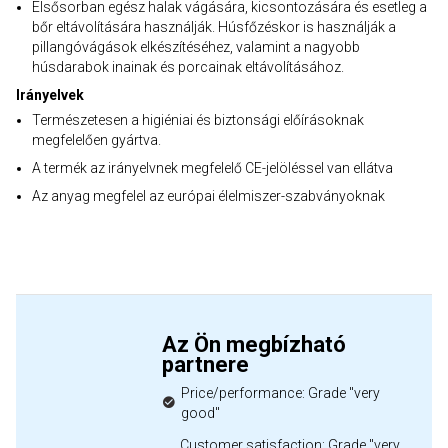
Elsősorban egész halak vágására, kicsontozására és esetleg a
bőr eltávolítására használják. Húsfőzéskor is használják a
pillangóvágások elkészítéséhez, valamint a nagyobb
húsdarabok inainak és porcainak eltávolításához.
Irányelvek
Természetesen a higiéniai és biztonsági előírásoknak
megfelelően gyártva.
A termék az irányelvnek megfelelő CE-jelöléssel van ellátva
Az anyag megfelel az európai élelmiszer-szabványoknak
Az Ön megbízható
partnere
Price/performance: Grade "very
good"
Customer satisfaction: Grade "very