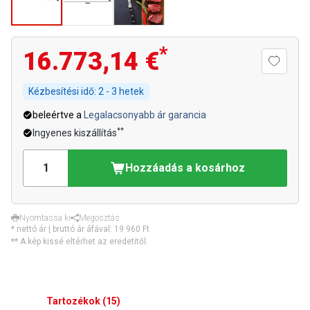
*
16.773,14 €
Kézbesítési idő:
2 - 3 hetek
beleértve a
Legalacsonyabb ár garancia
**
Ingyenes kiszállítás
Hozzáadás a kosárhoz
Nyomtassa ki
Megosztás
* nettó ár | bruttó ár áfával:
19 960 Ft
** A kép kissé eltérhet az eredetitől.
Tartozékok
(
15
)