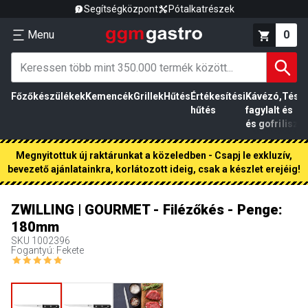
Segítségközpont
Pótalkatrészek
Menu
0
Főzőkészülékek
Kemencék
Grillek
Hűtés
Értékesítési
Kávézó,
Tész
hűtés
fagylalt
és
és gofri
liszt
Megnyitottuk új raktárunkat a közeledben - Csapj le exkluzív,
bevezető ajánlatainkra, korlátozott ideig, csak a készlet erejéig!
ZWILLING | GOURMET - Filézőkés - Penge:
180mm
SKU
1002396
Fogantyú: Fekete