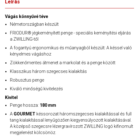
Leírás
Vágás könnyűvé téve
Németországban készült
FRIODUR® jégkeményített penge - speciális keményítési eljárás
a ZWILLING-től
A fogantyú ergonomikus és műanyagból készült: A késsel való
kényelmes vágáshoz
Zökkenőmentes átmenet a markolat és a penge között
Klasszikus három szegecses kialakítás
Robusztus penge
Kiváló minőségű kivitelezés
Kivitel
Penge hossza:
180 mm
A
GOURMET
késsorozat háromszegecses kialakítással és full
tang kialakítással lenyűgözően kiegyensúlyozott kialakításával.
A középső szegecsre lézergravírozott ZWILLING logó kifinomult
megjelenést kölcsönöz.