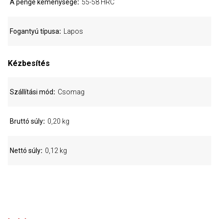
A penge keménysége
55-58 HRC
Fogantyú típusa
Lapos
Kézbesítés
Szállítási mód
Csomag
Bruttó súly
0,20 kg
Nettó súly
0,12 kg