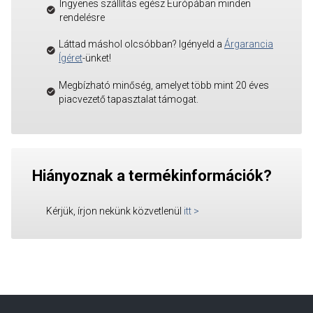
Ingyenes szállítás egész Európában minden
rendelésre
Láttad máshol olcsóbban? Igényeld a
Árgarancia
Ígéret
-ünket!
Megbízható minőség, amelyet több mint 20 éves
piacvezető tapasztalat támogat.
Hiányoznak a termékinformációk?
Kérjük, írjon nekünk közvetlenül
itt
>