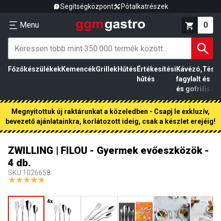
Segítségközpont
Pótalkatrészek
Menu
0
Főzőkészülékek
Kemencék
Grillek
Hűtés
Értékesítési
Kávézó,
Tész
hűtés
fagylalt
és
és gofri
liszt
Megnyitottuk új raktárunkat a közeledben - Csapj le exkluzív,
bevezető ajánlatainkra, korlátozott ideig, csak a készlet erejéig!
ZWILLING | FILOU - Gyermek evőeszközök -
4 db.
SKU
1026658