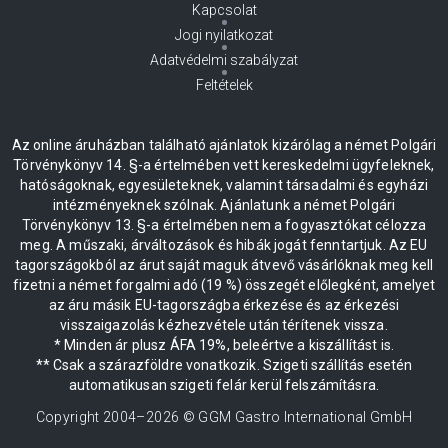
Kapcsolat
Jogi nyilatkozat
Adatvédelmi szabályzat
Feltételek
Az online áruházban található ajánlatok kizárólag a német Polgári
Törvénykönyv 14. §-a értelmében vett kereskedelmi ügyfeleknek,
hatóságoknak, egyesületeknek, valamint társadalmi és egyházi
intézményeknek szólnak. Ajánlatunk a német Polgári
Törvénykönyv 13. §-a értelmében nem a fogyasztókat célozza
meg. A műszaki, árváltozások és hibák jogát fenntartjuk. Az EU
tagországokból az árut saját maguk átvevő vásárlóknak meg kell
fizetni a német forgalmi adó (19 %) összegét előlegként, amelyet
az áru másik EU-tagországba érkezése és az érkezési
visszaigazolás kézhezvétele után térítenek vissza.
* Minden ár plusz ÁFA 19%, beleértve a kiszállítást is.
** Csak a szárazföldre vonatkozik. Szigeti szállítás esetén
automatikusan szigeti felár kerül felszámításra.
Copyright 2004–
2026
© GGM Gastro International GmbH