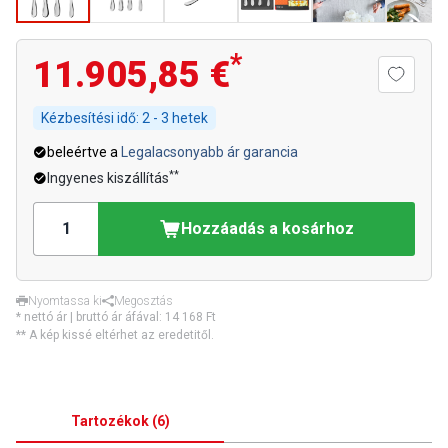
*
11.905,85 €
Kézbesítési idő:
2 - 3 hetek
beleértve a
Legalacsonyabb ár garancia
**
Ingyenes kiszállítás
Hozzáadás a kosárhoz
Nyomtassa ki
Megosztás
* nettó ár | bruttó ár áfával:
14 168 Ft
** A kép kissé eltérhet az eredetitől.
Tartozékok
(
6
)