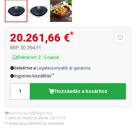
*
20.261,66 €
RRP
30 394 Ft
Raktáron!
:
2
-
5
napok
beleértve a
Legalacsonyabb ár garancia
**
Ingyenes kiszállítás
Hozzáadás a kosárhoz
Nyomtassa ki
Megosztás
* nettó ár | bruttó ár áfával:
24 111 Ft
** A kép kissé eltérhet az eredetitől.