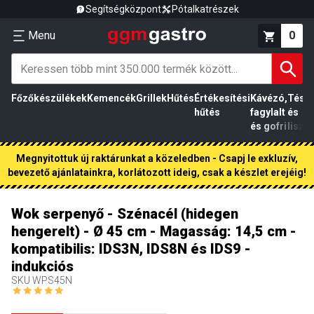
Segítségközpont
Pótalkatrészek
Menu
0
Főzőkészülékek
Kemencék
Grillek
Hűtés
Értékesítési
Kávézó,
Tész
hűtés
fagylalt
és
és gofri
liszt
Megnyitottuk új raktárunkat a közeledben - Csapj le exkluzív,
bevezető ajánlatainkra, korlátozott ideig, csak a készlet erejéig!
Wok serpenyő - Szénacél (hidegen
hengerelt) - Ø 45 cm - Magasság: 14,5 cm -
kompatibilis: IDS3N, IDS8N és IDS9 -
indukciós
SKU
WPS45N