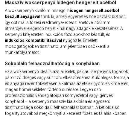
Masszív wokserpenyő hidegen hengerelt acélból
A wokserpenyő kiváló minőségű,
hidegen hengerelt acélból
készült anyagával
tűnik ki, amely egyenletes hőelosztást biztosít,
így optimális főzési eredményeket tesz lehetővé. 450 mm
átmérőjével elegendő helyet kínál nagy adagok elkészítéséhez. A
serpenyő kifejezetten indukciós főzőlapokhoz készült, és
indukciós kompatibilitásával
nyűgöz le. Emellett
mosogatógépben tisztítható, ami jelentősen csökkenti a
munkafolyamatot.
Sokoldalú felhasználhatóság a konyhában
Ez a wokserpenyő ideális ázsiai ételek, például serpenyős fogások,
párolt zöldségek vagy sült tofu elkészítéséhez. Különleges formája
és anyaga révén tökéletesen alkalmas az ételek gyors és kíméletes,
magas hőmérsékleten történő sütésére. Legyen szó
professzionális vendéglátóipari környezetről vagy igényes
konyháról – a serpenyő masszív kialakítása és egyszerű
tisztíthatósága sokoldalú felhasználást biztosít. A két oldalsó
fogantyú továbbá megkönnyíti a kezelést főzés és tálalás közben.