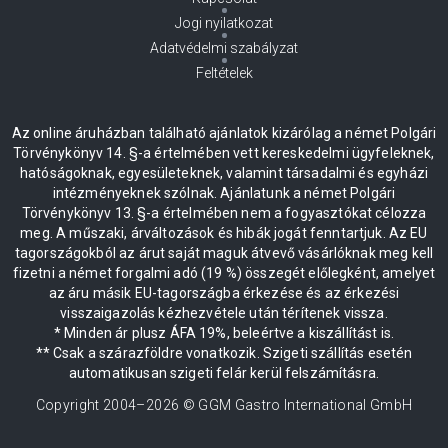
Jogi nyilatkozat
Adatvédelmi szabályzat
Feltételek
Az online áruházban található ajánlatok kizárólag a német Polgári
Törvénykönyv 14. §-a értelmében vett kereskedelmi ügyfeleknek,
hatóságoknak, egyesületeknek, valamint társadalmi és egyházi
intézményeknek szólnak. Ajánlatunk a német Polgári
Törvénykönyv 13. §-a értelmében nem a fogyasztókat célozza
meg. A műszaki, árváltozások és hibák jogát fenntartjuk. Az EU
tagországokból az árut saját maguk átvevő vásárlóknak meg kell
fizetni a német forgalmi adó (19 %) összegét előlegként, amelyet
az áru másik EU-tagországba érkezése és az érkezési
visszaigazolás kézhezvétele után térítenek vissza.
* Minden ár plusz ÁFA 19%, beleértve a kiszállítást is.
** Csak a szárazföldre vonatkozik. Szigeti szállítás esetén
automatikusan szigeti felár kerül felszámításra.
Copyright 2004–
2026
© GGM Gastro International GmbH