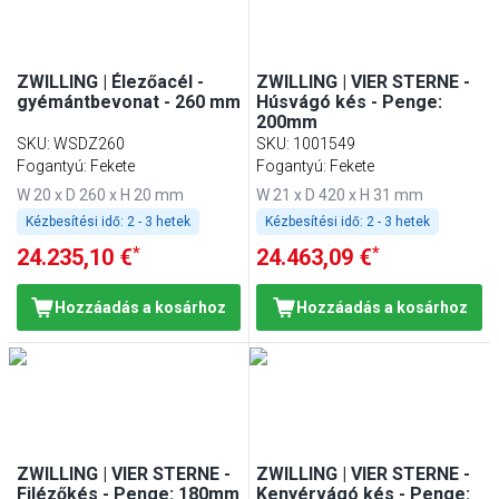
ZWILLING | Élezőacél -
ZWILLING | VIER STERNE -
gyémántbevonat - 260 mm
Húsvágó kés - Penge:
200mm
SKU
:
WSDZ260
SKU
:
1001549
Fogantyú: Fekete
Fogantyú: Fekete
W 20 x D 260 x H 20 mm
W 21 x D 420 x H 31 mm
Kézbesítési idő:
2 - 3 hetek
Kézbesítési idő:
2 - 3 hetek
*
*
24.235,10 €
24.463,09 €
Hozzáadás a kosárhoz
Hozzáadás a kosárhoz
ZWILLING | VIER STERNE -
ZWILLING | VIER STERNE -
Filézőkés - Penge: 180mm
Kenyérvágó kés - Penge: