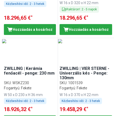
W 16 x D 320 x H 22 mm
Kézbesítési idő:
2 - 3 hetek
Raktáron!
:
2
-
5
napok
*
*
18.296,65 €
18.296,65 €
Hozzáadás a kosárhoz
Hozzáadás a kosárhoz
ZWILLING | Kerámia
ZWILLING | VIER STERNE -
fenőacél - penge: 230 mm
Univerzális kés - Penge:
130mm
SKU
:
WSKZ230
SKU
:
1001539
Fogantyú: Fekete
Fogantyú: Fekete
W 50 x D 230 x H 36 mm
W 16 x D 370 x H 22 mm
Kézbesítési idő:
2 - 3 hetek
Kézbesítési idő:
2 - 3 hetek
*
*
18.926,32 €
19.458,29 €