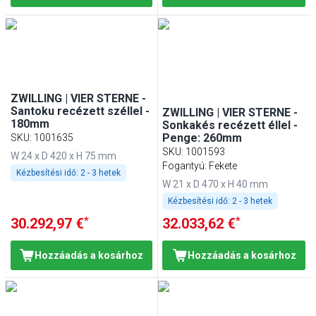
ZWILLING | VIER STERNE -
Santoku recézett széllel -
ZWILLING | VIER STERNE -
180mm
Sonkakés recézett éllel -
Penge: 260mm
SKU
:
1001635
SKU
:
1001593
W 24 x D 420 x H 75 mm
Fogantyú: Fekete
Kézbesítési idő:
2 - 3 hetek
W 21 x D 470 x H 40 mm
Kézbesítési idő:
2 - 3 hetek
*
*
30.292,97 €
32.033,62 €
Hozzáadás a kosárhoz
Hozzáadás a kosárhoz