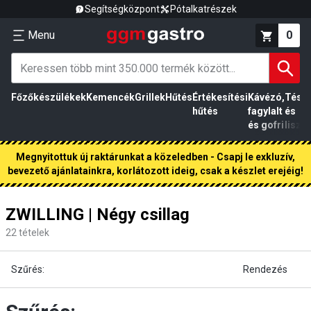
Segítségközpont
Pótalkatrészek
Menu
0
Főzőkészülékek
Kemencék
Grillek
Hűtés
Értékesítési
Kávézó,
Tész
hűtés
fagylalt
és
és gofri
liszt
Megnyitottuk új raktárunkat a közeledben - Csapj le exkluzív,
bevezető ajánlatainkra, korlátozott ideig, csak a készlet erejéig!
ZWILLING | Négy csillag
22
tételek
Szűrés:
Rendezés