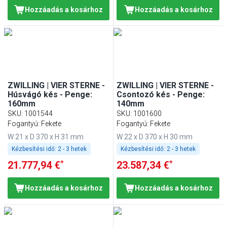
Hozzáadás a kosárhoz
Hozzáadás a kosárhoz
ZWILLING | VIER STERNE -
ZWILLING | VIER STERNE -
Húsvágó kés - Penge:
Csontozó kés - Penge:
160mm
140mm
SKU
:
1001544
SKU
:
1001600
Fogantyú: Fekete
Fogantyú: Fekete
W 21 x D 370 x H 31 mm
W 22 x D 370 x H 30 mm
Kézbesítési idő:
2 - 3 hetek
Kézbesítési idő:
2 - 3 hetek
*
*
21.777,94 €
23.587,34 €
Hozzáadás a kosárhoz
Hozzáadás a kosárhoz