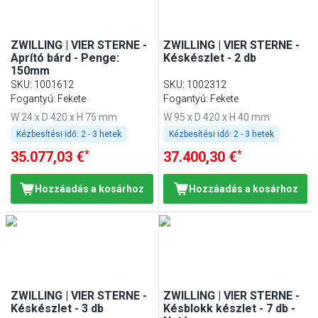
ZWILLING | VIER STERNE -
ZWILLING | VIER STERNE -
Aprító bárd - Penge:
Késkészlet - 2 db
150mm
SKU
:
1001612
SKU
:
1002312
Fogantyú: Fekete
Fogantyú: Fekete
W 24 x D 420 x H 75 mm
W 95 x D 420 x H 40 mm
Kézbesítési idő:
2 - 3 hetek
Kézbesítési idő:
2 - 3 hetek
*
*
35.077,03 €
37.400,30 €
Hozzáadás a kosárhoz
Hozzáadás a kosárhoz
ZWILLING | VIER STERNE -
ZWILLING | VIER STERNE -
Késkészlet - 3 db
Késblokk készlet - 7 db -