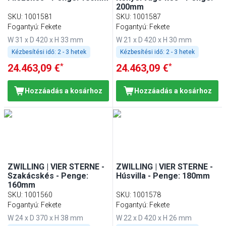
200mm
SKU
:
1001581
SKU
:
1001587
Fogantyú: Fekete
Fogantyú: Fekete
W 31 x D 420 x H 33 mm
W 21 x D 420 x H 30 mm
Kézbesítési idő:
2 - 3 hetek
Kézbesítési idő:
2 - 3 hetek
*
*
24.463,09 €
24.463,09 €
Hozzáadás a kosárhoz
Hozzáadás a kosárhoz
ZWILLING | VIER STERNE -
ZWILLING | VIER STERNE -
Szakácskés - Penge:
Húsvilla - Penge: 180mm
160mm
SKU
:
1001560
SKU
:
1001578
Fogantyú: Fekete
Fogantyú: Fekete
W 24 x D 370 x H 38 mm
W 22 x D 420 x H 26 mm