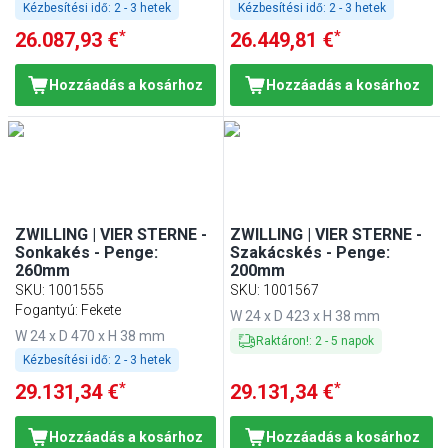
Kézbesítési idő:
2 - 3 hetek
Kézbesítési idő:
2 - 3 hetek
*
*
26.087,93 €
26.449,81 €
Hozzáadás a kosárhoz
Hozzáadás a kosárhoz
ZWILLING | VIER STERNE -
ZWILLING | VIER STERNE -
Sonkakés - Penge:
Szakácskés - Penge:
260mm
200mm
SKU
:
1001555
SKU
:
1001567
Fogantyú: Fekete
W 24 x D 423 x H 38 mm
W 24 x D 470 x H 38 mm
Raktáron!
:
2
-
5
napok
Kézbesítési idő:
2 - 3 hetek
*
*
29.131,34 €
29.131,34 €
Hozzáadás a kosárhoz
Hozzáadás a kosárhoz