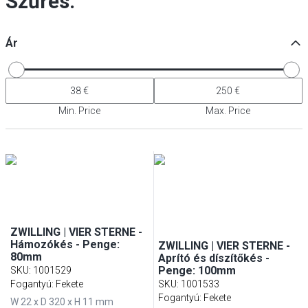
Szűrés:
Ár
Min. Price
Max. Price
ZWILLING | VIER STERNE -
Hámozókés - Penge:
ZWILLING | VIER STERNE -
80mm
Aprító és díszítőkés -
Penge: 100mm
SKU
:
1001529
Fogantyú: Fekete
SKU
:
1001533
Fogantyú: Fekete
W 22 x D 320 x H 11 mm