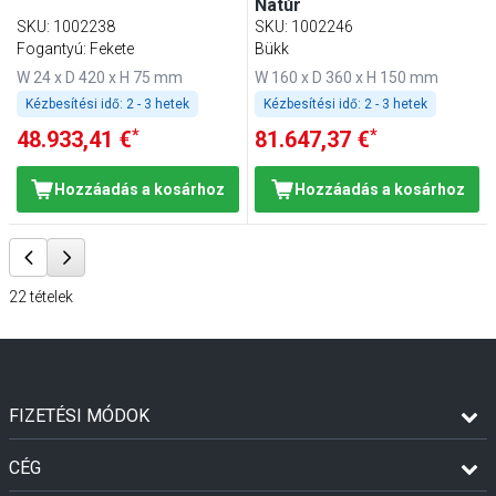
Natúr
SKU
:
1002238
SKU
:
1002246
Fogantyú: Fekete
Bükk
W 24 x D 420 x H 75 mm
W 160 x D 360 x H 150 mm
Kézbesítési idő:
2 - 3 hetek
Kézbesítési idő:
2 - 3 hetek
*
*
48.933,41 €
81.647,37 €
Hozzáadás a kosárhoz
Hozzáadás a kosárhoz
22
tételek
FIZETÉSI MÓDOK
CÉG