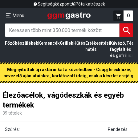
Segítségközpont
Pótalkatrészek
Menu
0
Főzőkészülékek
Kemencék
Grillek
Hűtés
Értékesítési
Kávézó,
Tész
hűtés
fagylalt
és
és gofri
liszt
Megnyitottuk új raktárunkat a közeledben - Csapj le exkluzív,
bevezető ajánlatainkra, korlátozott ideig, csak a készlet erejéig!
Élezőacélok, vágódeszkák és egyéb
termékek
39
tételek
Szűrés:
Rendezés