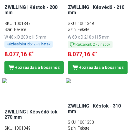
ZWILLING | Késtok - 200
ZWILLING | Késvédő - 210
mm
mm
SKU
:
1001347
SKU
:
1001348
Szín: Fekete
Szín: Fekete
W 48 x D 200 x H 5 mm
W 60 x D 210 x H 5 mm
Kézbesítési idő:
2 - 3 hetek
Raktáron!
:
2
-
5
napok
*
*
8.077,16 €
8.077,16 €
Hozzáadás a kosárhoz
Hozzáadás a kosárhoz
ZWILLING | Késtok - 310
mm
ZWILLING | Késvédő tok -
270 mm
SKU
:
1001350
SKU
:
1001349
Szín: Fekete