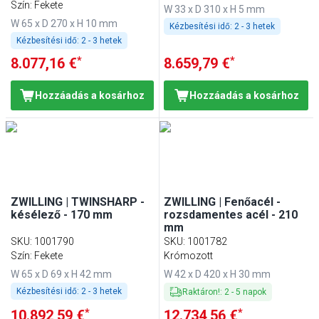
Szín: Fekete
W 33 x D 310 x H 5 mm
W 65 x D 270 x H 10 mm
Kézbesítési idő:
2 - 3 hetek
Kézbesítési idő:
2 - 3 hetek
*
*
8.077,16 €
8.659,79 €
Hozzáadás a kosárhoz
Hozzáadás a kosárhoz
ZWILLING | TWINSHARP -
ZWILLING | Fenőacél -
késélező - 170 mm
rozsdamentes acél - 210
mm
SKU
:
1001790
SKU
:
1001782
Szín: Fekete
Krómozott
W 65 x D 69 x H 42 mm
W 42 x D 420 x H 30 mm
Kézbesítési idő:
2 - 3 hetek
Raktáron!
:
2
-
5
napok
*
*
10.892,59 €
12.734,56 €