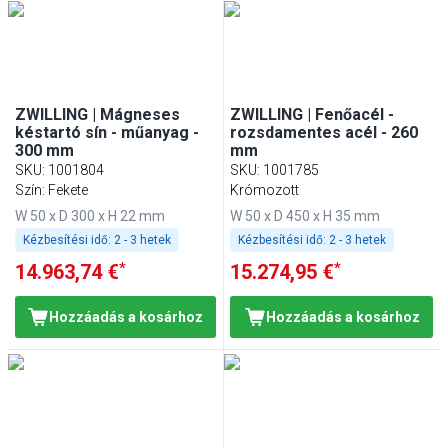
ZWILLING | Mágneses
ZWILLING | Fenőacél -
késtartó sín - műanyag -
rozsdamentes acél - 260
300 mm
mm
SKU
:
1001804
SKU
:
1001785
Szín: Fekete
Krómozott
W 50 x D 300 x H 22 mm
W 50 x D 450 x H 35 mm
Kézbesítési idő:
2 - 3 hetek
Kézbesítési idő:
2 - 3 hetek
*
*
14.963,74 €
15.274,95 €
Hozzáadás a kosárhoz
Hozzáadás a kosárhoz