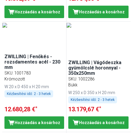
Hozzáadás a kosárhoz
Hozzáadás a kosárhoz
ZWILLING | Fenőkés -
rozsdamentes acél - 230
ZWILLING | Vágódeszka
mm
gyümölcslé horonnyal -
350x250mm
SKU
:
1001783
Krómozott
SKU
:
1002286
Bükk
W 20 x D 450 x H 20 mm
W 250 x D 350 x H 20 mm
Kézbesítési idő:
2 - 3 hetek
Kézbesítési idő:
2 - 3 hetek
*
*
12.680,28 €
13.179,67 €
Hozzáadás a kosárhoz
Hozzáadás a kosárhoz