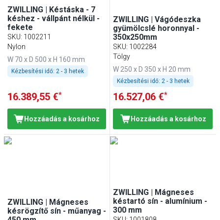
ZWILLING | Késtáska - 7
késhez - vállpánt nélkül -
ZWILLING | Vágódeszka
fekete
gyümölcslé horonnyal -
350x250mm
SKU
:
1002211
Nylon
SKU
:
1002284
Tölgy
W 70 x D 500 x H 160 mm
W 250 x D 350 x H 20 mm
Kézbesítési idő:
2 - 3 hetek
Kézbesítési idő:
2 - 3 hetek
*
*
16.389,55 €
16.527,06 €
Hozzáadás a kosárhoz
Hozzáadás a kosárhoz
ZWILLING | Mágneses
késtartó sín - alumínium -
ZWILLING | Mágneses
300 mm
késrögzítő sín - műanyag -
450 mm
SKU
:
1001808