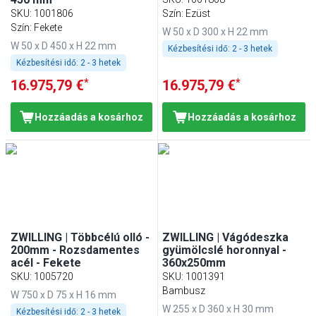
SKU
:
1001806
Szín: Ezüst
Szín: Fekete
W 50 x D 300 x H 22 mm
W 50 x D 450 x H 22 mm
Kézbesítési idő:
2 - 3 hetek
Kézbesítési idő:
2 - 3 hetek
*
*
16.975,79 €
16.975,79 €
Hozzáadás a kosárhoz
Hozzáadás a kosárhoz
ZWILLING | Többcélú olló -
ZWILLING | Vágódeszka
200mm - Rozsdamentes
gyümölcslé horonnyal -
acél - Fekete
360x250mm
SKU
:
1005720
SKU
:
1001391
Bambusz
W 750 x D 75 x H 16 mm
W 255 x D 360 x H 30 mm
Kézbesítési idő:
2 - 3 hetek