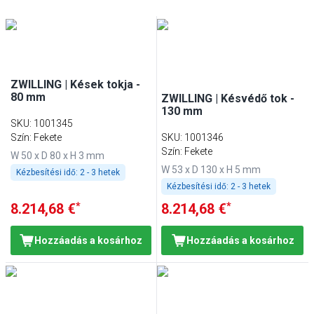
ZWILLING | Kések tokja -
80 mm
ZWILLING | Késvédő tok -
130 mm
SKU
:
1001345
Szín: Fekete
SKU
:
1001346
Szín: Fekete
W 50 x D 80 x H 3 mm
W 53 x D 130 x H 5 mm
Kézbesítési idő:
2 - 3 hetek
Kézbesítési idő:
2 - 3 hetek
*
*
8.214,68 €
8.214,68 €
Hozzáadás a kosárhoz
Hozzáadás a kosárhoz