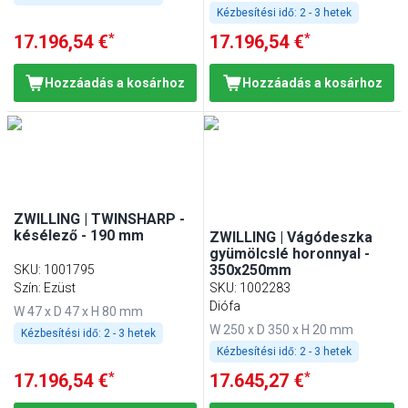
Kézbesítési idő:
2 - 3 hetek
*
*
17.196,54 €
17.196,54 €
Hozzáadás a kosárhoz
Hozzáadás a kosárhoz
ZWILLING | TWINSHARP -
késélező - 190 mm
ZWILLING | Vágódeszka
gyümölcslé horonnyal -
350x250mm
SKU
:
1001795
Szín: Ezüst
SKU
:
1002283
Diófa
W 47 x D 47 x H 80 mm
W 250 x D 350 x H 20 mm
Kézbesítési idő:
2 - 3 hetek
Kézbesítési idő:
2 - 3 hetek
*
*
17.196,54 €
17.645,27 €