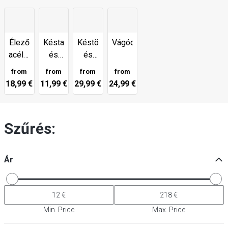
Élező
Késtasakok
Késtömbök
Vágódeszkák
acélok
és
és
és
késhüvelyek
mágneses
from
from
from
from
késélezők
csíkok
18,99 €
11,99 €
29,99 €
24,99 €
Szűrés:
Ár
Min. Price
Max. Price