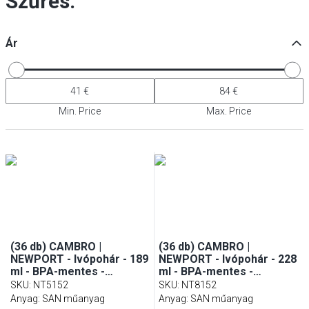
Szűrés:
Ár
Min. Price
Max. Price
(36 db) CAMBRO |
(36 db) CAMBRO |
NEWPORT - Ivópohár - 189
NEWPORT - Ivópohár - 228
ml - BPA-mentes -
ml - BPA-mentes -
átlátszó
átlátszó
SKU
:
NT5152
SKU
:
NT8152
Anyag: SAN műanyag
Anyag: SAN műanyag