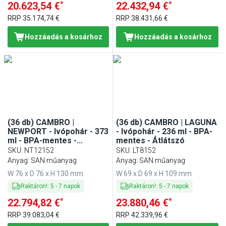
*
*
20.623,54 €
22.432,94 €
RRP
35.174,74 €
RRP
38.431,66 €
Hozzáadás a kosárhoz
Hozzáadás a kosárhoz
(36 db) CAMBRO |
(36 db) CAMBRO | LAGUNA
NEWPORT - Ivópohár - 373
- Ivópohár - 236 ml - BPA-
ml - BPA-mentes -
mentes - Átlátszó
átlátszó
SKU
:
NT12152
SKU
:
LT8152
Anyag: SAN műanyag
Anyag: SAN műanyag
W 76 x D 76 x H 130 mm
W 69 x D 69 x H 109 mm
Raktáron!
:
5
-
7
napok
Raktáron!
:
5
-
7
napok
*
*
22.794,82 €
23.880,46 €
RRP
39.083,04 €
RRP
42.339,96 €