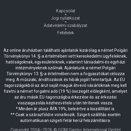
Kapcsolat
Jogi nyilatkozat
Adatvédelmi szabályzat
Feltételek
Az online áruházban található ajánlatok kizárólag a német Polgári
Törvénykönyv 14. §-a értelmében vett kereskedelmi ügyfeleknek,
hatóságoknak, egyesületeknek, valamint társadalmi és egyházi
intézményeknek szólnak. Ajánlatunk a német Polgári
Törvénykönyv 13. §-a értelmében nem a fogyasztókat célozza
meg. A műszaki, árváltozások és hibák jogát fenntartjuk. Az EU
tagországokból az árut saját maguk átvevő vásárlóknak meg kell
fizetni a német forgalmi adó (19 %) összegét előlegként, amelyet
az áru másik EU-tagországba érkezése és az érkezési
visszaigazolás kézhezvétele után térítenek vissza.
* Minden ár plusz ÁFA 19%, beleértve a kiszállítást is.
** Csak a szárazföldre vonatkozik. Szigeti szállítás esetén
automatikusan szigeti felár kerül felszámításra.
Copyright 2004–
2026
© GGM Gastro International GmbH