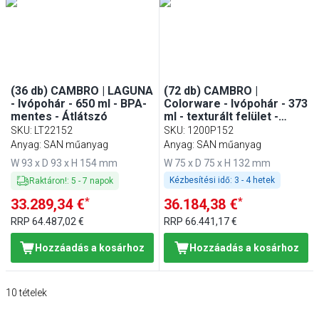
(36 db) CAMBRO | LAGUNA
(72 db) CAMBRO |
- Ivópohár - 650 ml - BPA-
Colorware - Ivópohár - 373
mentes - Átlátszó
ml - texturált felület -
átlátszó
SKU
:
LT22152
SKU
:
1200P152
Anyag: SAN műanyag
Anyag: SAN műanyag
W 93 x D 93 x H 154 mm
W 75 x D 75 x H 132 mm
Kézbesítési idő:
3 - 4 hetek
Raktáron!
:
5
-
7
napok
*
*
33.289,34 €
36.184,38 €
RRP
64.487,02 €
RRP
66.441,17 €
Hozzáadás a kosárhoz
Hozzáadás a kosárhoz
10
tételek