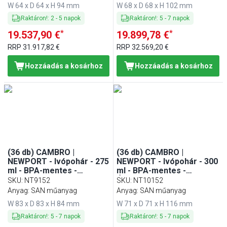
W 64 x D 64 x H 94 mm
W 68 x D 68 x H 102 mm
Raktáron!
:
2
-
5
napok
Raktáron!
:
5
-
7
napok
*
*
19.537,90 €
19.899,78 €
RRP
31.917,82 €
RRP
32.569,20 €
Hozzáadás a kosárhoz
Hozzáadás a kosárhoz
(36 db) CAMBRO |
(36 db) CAMBRO |
NEWPORT - Ivópohár - 275
NEWPORT - Ivópohár - 300
ml - BPA-mentes -
ml - BPA-mentes -
átlátszó
Átlátszó
SKU
:
NT9152
SKU
:
NT10152
Anyag: SAN műanyag
Anyag: SAN műanyag
W 83 x D 83 x H 84 mm
W 71 x D 71 x H 116 mm
Raktáron!
:
5
-
7
napok
Raktáron!
:
5
-
7
napok