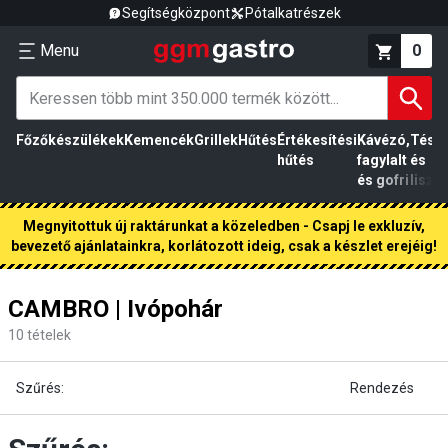
Segítségközpont
Pótalkatrészek
Menu
0
Főzőkészülékek
Kemencék
Grillek
Hűtés
Értékesítési
Kávézó,
Tész
hűtés
fagylalt
és
és gofri
liszt
Megnyitottuk új raktárunkat a közeledben - Csapj le exkluzív,
bevezető ajánlatainkra, korlátozott ideig, csak a készlet erejéig!
CAMBRO | Ivópohár
10
tételek
Szűrés:
Rendezés