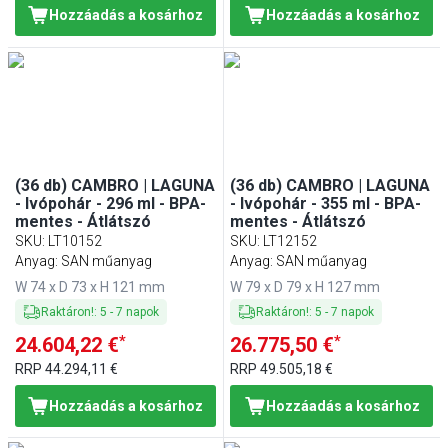
Hozzáadás a kosárhoz
Hozzáadás a kosárhoz
(36 db) CAMBRO | LAGUNA
(36 db) CAMBRO | LAGUNA
- Ivópohár - 296 ml - BPA-
- Ivópohár - 355 ml - BPA-
mentes - Átlátszó
mentes - Átlátszó
SKU
:
LT10152
SKU
:
LT12152
Anyag: SAN műanyag
Anyag: SAN műanyag
W 74 x D 73 x H 121 mm
W 79 x D 79 x H 127 mm
Raktáron!
:
5
-
7
napok
Raktáron!
:
5
-
7
napok
*
*
24.604,22 €
26.775,50 €
RRP
44.294,11 €
RRP
49.505,18 €
Hozzáadás a kosárhoz
Hozzáadás a kosárhoz