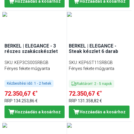
Hozzáadás a kosárhoz
Hozzáadás a kosárhoz
BERKEL | ELEGANCE - 3
BERKEL | ELEGANCE -
részes szakácskészlet
Steak készlet 6 darab
SKU
:
KEP3CS00SRBGB
SKU
:
KEP6ST11SRBGB
Fényes fekete műgyanta
Fényes fekete műgyanta
Kézbesítési idő:
1 - 2 hetek
Raktáron!
:
2
-
5
napok
*
*
72.350,67 €
72.350,67 €
RRP
134.253,86 €
RRP
131.358,82 €
Hozzáadás a kosárhoz
Hozzáadás a kosárhoz