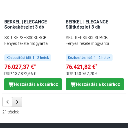
BERKEL | ELEGANCE -
BERKEL | ELEGANCE -
Sonkakészlet 3 db
Sültkészlet 3 db
SKU
:
KEP3HS00SRBGB
SKU
:
KEP3RS00SRBGB
Fényes fekete műgyanta
Fényes fekete műgyanta
Kézbesítési idő:
1 - 2 hetek
Kézbesítési idő:
1 - 2 hetek
*
*
76.027,37 €
76.421,82 €
RRP
137.872,66 €
RRP
140.767,70 €
Hozzáadás a kosárhoz
Hozzáadás a kosárhoz
21
tételek