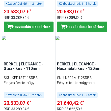
Kézbesítési idő:
1 - 2 hetek
Kézbesítési idő:
1 - 2 hetek
*
*
20.533,07 €
20.533,07 €
RRP
33.289,34 €
RRP
33.289,34 €
Hozzáadás a kosárhoz
Hozzáadás a kosárhoz
BERKEL | ELEGANCE -
BERKEL | ELEGANCE -
Steak kés - 110mm
Használati kés - 120mm
SKU
:
KEP1ST11SRBBL
SKU
:
KEP1MU12SRBBL
Fényes fekete műgyanta
Fényes fekete műgyanta
Kézbesítési idő:
1 - 2 hetek
Kézbesítési idő:
1 - 2 hetek
*
*
20.533,07 €
21.640,42 €
RRP
33.289,34 €
RRP
35.822,50 €