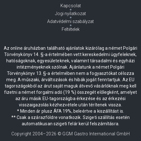
Kapcsolat
Jogi nyilatkozat
Adatvédelmi szabályzat
Feltételek
Az online áruházban található ajánlatok kizárólag a német Polgári
Törvénykönyv 14. §-a értelmében vett kereskedelmi ügyfeleknek,
hatóságoknak, egyesületeknek, valamint társadalmi és egyházi
intézményeknek szólnak. Ajánlatunk a német Polgári
Törvénykönyv 13. §-a értelmében nem a fogyasztókat célozza
meg. A műszaki, árváltozások és hibák jogát fenntartjuk. Az EU
tagországokból az árut saját maguk átvevő vásárlóknak meg kell
fizetni a német forgalmi adó (19 %) összegét előlegként, amelyet
az áru másik EU-tagországba érkezése és az érkezési
visszaigazolás kézhezvétele után térítenek vissza.
* Minden ár plusz ÁFA 19%, beleértve a kiszállítást is.
** Csak a szárazföldre vonatkozik. Szigeti szállítás esetén
automatikusan szigeti felár kerül felszámításra.
Copyright 2004–
2026
© GGM Gastro International GmbH