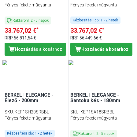
Fényes fekete műgyanta
Fényes fekete műgyanta
Kézbesítési idő:
1 - 2 hetek
Raktáron!
:
2
-
5
napok
*
*
33.767,02 €
33.767,02 €
RRP
56.811,54 €
RRP
56.449,66 €
Hozzáadás a kosárhoz
Hozzáadás a kosárhoz
BERKEL | ELEGANCE -
BERKEL | ELEGANCE -
Élező - 200mm
Santoku kés - 180mm
SKU
:
KEP1SH20SRBBL
SKU
:
KEP1SA18SRBBL
Fényes fekete műgyanta
Fényes fekete műgyanta
Kézbesítési idő:
1 - 2 hetek
Raktáron!
:
2
-
5
napok