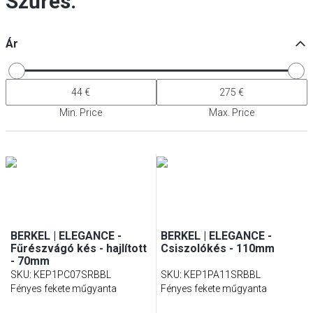
Szűrés:
Ár
Min. Price
Max. Price
BERKEL | ELEGANCE -
BERKEL | ELEGANCE -
Fűrészvágó kés - hajlított
Csiszolókés - 110mm
- 70mm
SKU
:
KEP1PC07SRBBL
SKU
:
KEP1PA11SRBBL
Fényes fekete műgyanta
Fényes fekete műgyanta