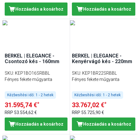
Hozzáadás a kosárhoz
Hozzáadás a kosárhoz
BERKEL | ELEGANCE -
BERKEL | ELEGANCE -
Csontozó kés - 160mm
Kenyérvágó kés - 220mm
SKU
:
KEP1BO16SRBBL
SKU
:
KEP1BR22SRBBL
Fényes fekete műgyanta
Fényes fekete műgyanta
Kézbesítési idő:
1 - 2 hetek
Kézbesítési idő:
1 - 2 hetek
*
*
31.595,74 €
33.767,02 €
RRP
53.554,62 €
RRP
55.725,90 €
Hozzáadás a kosárhoz
Hozzáadás a kosárhoz