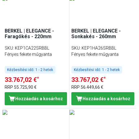
BERKEL | ELEGANCE -
BERKEL | ELEGANCE -
Faragókés - 220mm
Sonkakés - 260mm
SKU
:
KEP1CA22SRBBL
SKU
:
KEP1HA26SRBBL
Fényes fekete műgyanta
Fényes fekete műgyanta
Kézbesítési idő:
1 - 2 hetek
Kézbesítési idő:
1 - 2 hetek
*
*
33.767,02 €
33.767,02 €
RRP
55.725,90 €
RRP
56.449,66 €
Hozzáadás a kosárhoz
Hozzáadás a kosárhoz