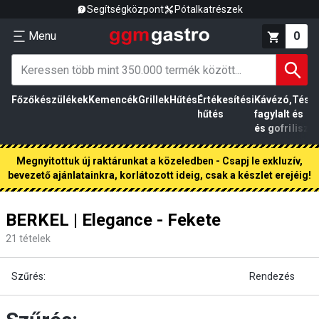
Segítségközpont
Pótalkatrészek
Menu
0
Főzőkészülékek
Kemencék
Grillek
Hűtés
Értékesítési
Kávézó,
Tész
hűtés
fagylalt
és
és gofri
liszt
Megnyitottuk új raktárunkat a közeledben - Csapj le exkluzív,
bevezető ajánlatainkra, korlátozott ideig, csak a készlet erejéig!
BERKEL | Elegance - Fekete
21
tételek
Szűrés:
Rendezés