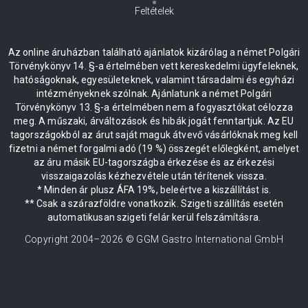
Feltételek
Az online áruházban található ajánlatok kizárólag a német Polgári
Törvénykönyv 14. §-a értelmében vett kereskedelmi ügyfeleknek,
hatóságoknak, egyesületeknek, valamint társadalmi és egyházi
intézményeknek szólnak. Ajánlatunk a német Polgári
Törvénykönyv 13. §-a értelmében nem a fogyasztókat célozza
meg. A műszaki, árváltozások és hibák jogát fenntartjuk. Az EU
tagországokból az árut saját maguk átvevő vásárlóknak meg kell
fizetni a német forgalmi adó (19 %) összegét előlegként, amelyet
az áru másik EU-tagországba érkezése és az érkezési
visszaigazolás kézhezvétele után térítenek vissza.
* Minden ár plusz ÁFA 19%, beleértve a kiszállítást is.
** Csak a szárazföldre vonatkozik. Szigeti szállítás esetén
automatikusan szigeti felár kerül felszámításra.
Copyright 2004–
2026
© GGM Gastro International GmbH