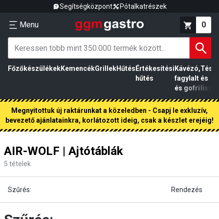
Segítségközpont
Pótalkatrészek
Menu
0
Főzőkészülékek
Kemencék
Grillek
Hűtés
Értékesítési
Kávézó,
Tész
hűtés
fagylalt
és
és gofri
liszt
Megnyitottuk új raktárunkat a közeledben - Csapj le exkluzív,
bevezető ajánlatainkra, korlátozott ideig, csak a készlet erejéig!
AIR-WOLF | Ajtótáblák
5
tételek
Szűrés:
Rendezés