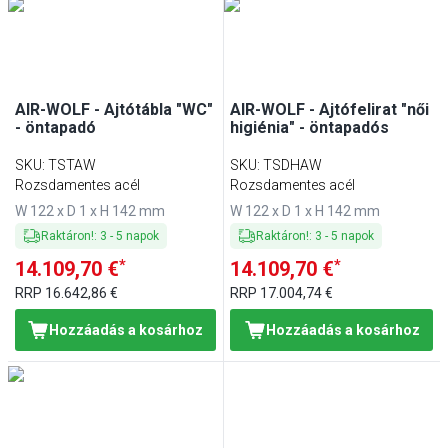
AIR-WOLF - Ajtótábla "WC"
AIR-WOLF - Ajtófelirat "női
- öntapadó
higiénia" - öntapadós
SKU
:
TSTAW
SKU
:
TSDHAW
Rozsdamentes acél
Rozsdamentes acél
W 122 x D 1 x H 142 mm
W 122 x D 1 x H 142 mm
Raktáron!
:
3
-
5
napok
Raktáron!
:
3
-
5
napok
*
*
14.109,70 €
14.109,70 €
RRP
16.642,86 €
RRP
17.004,74 €
Hozzáadás a kosárhoz
Hozzáadás a kosárhoz