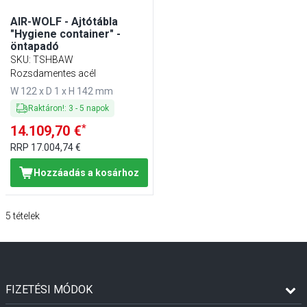
AIR-WOLF - Ajtótábla
"Hygiene container" -
öntapadó
SKU
:
TSHBAW
Rozsdamentes acél
W 122 x D 1 x H 142 mm
Raktáron!
:
3
-
5
napok
*
14.109,70 €
RRP
17.004,74 €
Hozzáadás a kosárhoz
5
tételek
FIZETÉSI MÓDOK