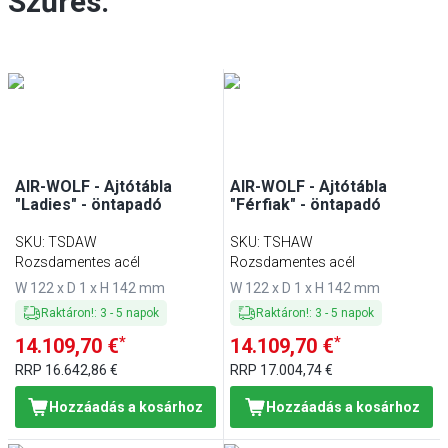
Szűrés:
AIR-WOLF - Ajtótábla
AIR-WOLF - Ajtótábla
"Ladies" - öntapadó
"Férfiak" - öntapadó
SKU
:
TSDAW
SKU
:
TSHAW
Rozsdamentes acél
Rozsdamentes acél
W 122 x D 1 x H 142 mm
W 122 x D 1 x H 142 mm
Raktáron!
:
3
-
5
napok
Raktáron!
:
3
-
5
napok
*
*
14.109,70 €
14.109,70 €
RRP
16.642,86 €
RRP
17.004,74 €
Hozzáadás a kosárhoz
Hozzáadás a kosárhoz