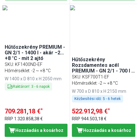
Hűtőszekrény PREMIUM -
GN 2/1 - 1400 l - akár −2…
+8 °C - mit 2 ajtó
Hűtőszekrény
SKU
:
KF1400ND-EF
Rozsdamentes acél
PREMIUM - GN 2/1 - 700 l -
Hőmérséklet: -2 ~ +8 °C
akár +8 °C - mit 1 ajtó -
SKU
:
KSF700T1-EF
W 1400 x D 810 x H 2050 mm
Umlufthűtés, automatikus
Hőmérséklet: -2 ~ +8 °C
Raktáron!
:
3
-
6
napok
leolvasztás, belső
W 700 x D 810 x H 2150 mm
világítás, R290
Kézbesítési idő:
5 - 6 hetek
*
*
709.281,18 €
522.912,98 €
RRP
1.320.858,38 €
RRP
944.503,18 €
Hozzáadás a kosárhoz
Hozzáadás a kosárhoz