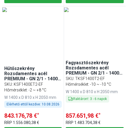
Fagyasztószekrény
Rozsdamentes acél
Hűtőszekrény
PREMIUM - GN 2/1 - 1400 l
Rozsdamentes acél
- akár −22…−10 °C - mit 2
PREMIUM - GN 2/1 - 1400 l
SKU
:
TKSF1400T2-EF
ajtó - Umluft
- akár +8 °C - mit 2 ajtó -
SKU
:
KSF1400ET2-EF
Hőmérséklet: -10 ~ -10 °C
(légkeveréses) hűtés,
Umlufthűtés, automatikus
Hőmérséklet: -2 ~ +8 °C
W 1400 x D 810 x H 2050 mm
automatikus leolvasztás,
leolvasztás, belső LED
W 1400 x D 810 x H 2050 mm
belső LED világítás, R290
világítás, R290,
Raktáron!
:
3
-
6
napok
energiatakarékos
Elérhető ettől kezdve:
10.08.2026
inverteres technológia
*
*
843.176,78 €
857.651,98 €
RRP
1.556.080,38 €
RRP
1.483.704,38 €