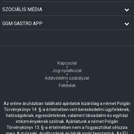
SZOCIÁLIS MÉDIA
GGM GASTRO APP
Kapcsolat
Jogi nyilatkozat
Adatvédelmi szabályzat
Feltételek
Az online áruházban található ajánlatok kizárólag a német Polgári
Törvénykönyv 14. §-a értelmében vett kereskedelmi ügyfeleknek,
hatóságoknak, egyesületeknek, valamint társadalmi és egyházi
intézményeknek szólnak. Ajánlatunk a német Polgári
Törvénykönyv 13. §-a értelmében nem a fogyasztókat célozza
meg. A műszaki, árváltozások és hibák jogát fenntartjuk. Az EU