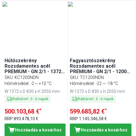
Hűtőszekrény
Fagyasztószekrény
Rozsdamentes acél
Rozsdamentes acél
PREMIUM - GN 2/1 - 1372
PREMIUM - GN 2/1 - 1200 l
mm - 1200 l - akár −2…+10
- akár −22…−18 °C - mit 2
SKU
:
KC1200NDN
SKU
:
TC1200NDN
°C - mit 2 ajtó -
ajtó - Légkeveréses
Hőmérséklet: -2 ~ +10 °C
Hőmérséklet: -22 ~ -18 °C
Umluftkühlung,
hűtés, automatikus
W 1372 x D 830 x H 2050 mm
W 1372 x D 830 x H 2050 mm
automatikus leolvasztás,
leolvasztás, belső LED
belső LED világítás,
világítás, zárható ajtó,
Raktáron!
:
3
-
6
napok
Raktáron!
:
3
-
6
napok
zárható ajtó, R290
R290
*
*
500.103,68 €
599.685,82 €
RRP
893.478,10 €
RRP
1.145.346,58 €
Hozzáadás a kosárhoz
Hozzáadás a kosárhoz