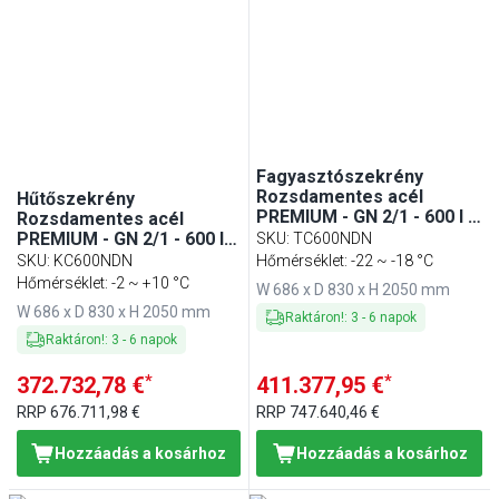
Fagyasztószekrény
Rozsdamentes acél
Hűtőszekrény
PREMIUM - GN 2/1 - 600 l -
Rozsdamentes acél
akár −18…−22 °C - mit 1
PREMIUM - GN 2/1 - 600 l -
SKU
:
TC600NDN
ajtó - Umluft hűtés,
akár −2…+10 °C - mit 1 ajtó
SKU
:
KC600NDN
Hőmérséklet: -22 ~ -18 °C
automatikus leolvasztás,
- Umluftkühlung,
Hőmérséklet: -2 ~ +10 °C
W 686 x D 830 x H 2050 mm
belső LED világítás, R290
automatikus leolvasztás,
W 686 x D 830 x H 2050 mm
belső LED világítás,
Raktáron!
:
3
-
6
napok
zárható ajtó, R290,
Raktáron!
:
3
-
6
napok
állítható rozsdamentes
acél lábak
*
*
372.732,78 €
411.377,95 €
RRP
676.711,98 €
RRP
747.640,46 €
Hozzáadás a kosárhoz
Hozzáadás a kosárhoz