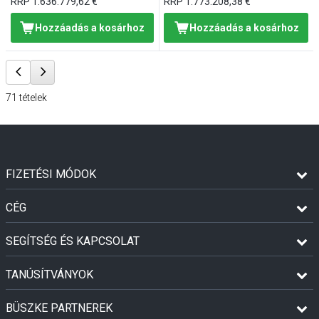
RRP
1.636.779,62 €
RRP
1.773.208,38 €
Hozzáadás a kosárhoz
Hozzáadás a kosárhoz
71
tételek
FIZETÉSI MÓDOK
CÉG
SEGÍTSÉG ÉS KAPCSOLAT
TANÚSÍTVÁNYOK
BÜSZKE PARTNEREK