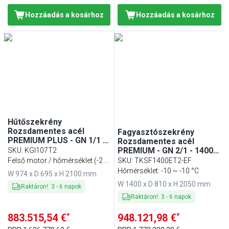
Hozzáadás a kosárhoz
Hozzáadás a kosárhoz
Hűtőszekrény
Rozsdamentes acél
Fagyasztószekrény
PREMIUM PLUS - GN 1/1 -
Rozsdamentes acél
745 l - akár +8 °C - mit 2
PREMIUM - GN 2/1 - 1400 l
SKU
:
KGI107T2
ajtó - Umluft hűtés,
- akár −22…−10 °C - mit 2
Felső motor / hőmérséklet (-2 ~
SKU
:
TKSF1400ET2-EF
automatikus leolvasztás,
ajtó - Ventilációs hűtés,
+8 °C)
Hőmérséklet: -10 ~ -10 °C
W 974 x D 695 x H 2100 mm
belső LED világítás
automatikus leolvasztás,
W 1400 x D 810 x H 2050 mm
belső LED világítás, R290
Raktáron!
:
3
-
6
napok
Raktáron!
:
3
-
6
napok
*
*
883.515,54 €
948.121,98 €