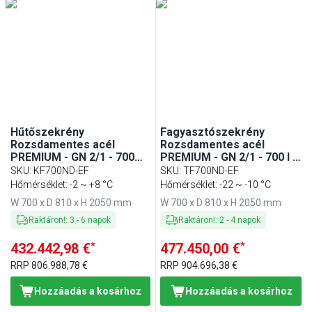
Hűtőszekrény
Fagyasztószekrény
Rozsdamentes acél
Rozsdamentes acél
PREMIUM - GN 2/1 - 700
PREMIUM - GN 2/1 - 700 l -
mm - 700 l - akár -2…+8 °C
akár −20…−12 °C - mit 1
SKU
:
KF700ND-EF
SKU
:
TF700ND-EF
- mit 1 ajtó - Umlufthűtés,
üvegajtó - Umlufthűtés,
Hőmérséklet: -2 ~ +8 °C
Hőmérséklet: -22 ~ -10 °C
automatikus leolvasztás,
automatikus leolvasztás,
W 700 x D 810 x H 2050 mm
W 700 x D 810 x H 2050 mm
belső LED világítás, R290,
belső LED világítás, R290
energiatakarékos kivitel
Raktáron!
:
3
-
6
napok
Raktáron!
:
2
-
4
napok
*
*
432.442,98 €
477.450,00 €
RRP
806.988,78 €
RRP
904.696,38 €
Hozzáadás a kosárhoz
Hozzáadás a kosárhoz