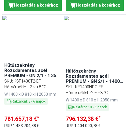
Hozzáadás a kosárhoz
Hozzáadás a kosárhoz
Hűtőszekrény
Rozsdamentes acél
Hűtőszekrény
PREMIUM - GN 2/1 - 1 350 l
Rozsdamentes acél
- akár −2…+8 °C - mit 2
PREMIUM - GN 2/1 - 1 400 l
SKU
:
KSF1400T2-EF
ajtó - Ventilációs hűtés,
- akár +8 °C - mit 2
Hőmérséklet: -2 ~ +8 °C
SKU
:
KF1400NDG-EF
automatikus leolvasztás,
üvegajtó - Umlufthűtés,
Hőmérséklet: -2 ~ +8 °C
W 1400 x D 810 x H 2050 mm
belső LED, R290
automatikus leolvasztás,
W 1400 x D 810 x H 2050 mm
belső LED világítás, R290
Raktáron!
:
3
-
6
napok
Raktáron!
:
3
-
6
napok
*
*
781.657,18 €
796.132,38 €
RRP
1.483.704,38 €
RRP
1.404.090,78 €