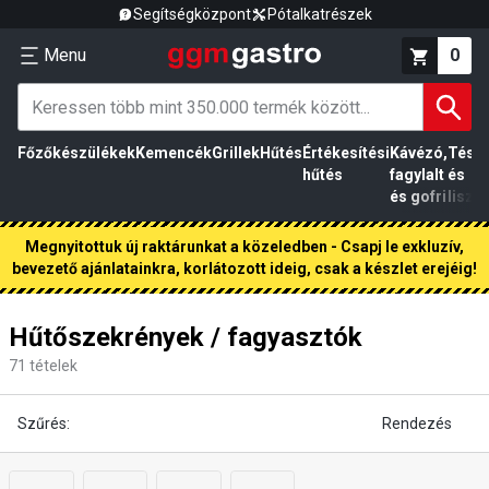
Segítségközpont
Pótalkatrészek
Menu
0
Főzőkészülékek
Kemencék
Grillek
Hűtés
Értékesítési
Kávézó,
Tész
hűtés
fagylalt
és
és gofri
liszt
Megnyitottuk új raktárunkat a közeledben - Csapj le exkluzív,
bevezető ajánlatainkra, korlátozott ideig, csak a készlet erejéig!
Hűtőszekrények / fagyasztók
71
tételek
Szűrés:
Rendezés