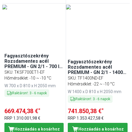
Fagyasztószekrény
Rozsdamentes acél
Fagyasztószekrény
PREMIUM - GN 2/1 - 700 l -
Rozsdamentes acél
akár −22…−10 °C - mit 1
PREMIUM - GN 2/1 - 1400
SKU
:
TKSF700ET1-EF
ajtó - Umlufthűtés,
mm - 1400 l - akár −20…
Hőmérséklet: -10 ~ -10 °C
SKU
:
TF1400ND-EF
automatikus leolvasztás,
−12 °C - mit 2 üvegajtó -
Hőmérséklet: -22 ~ -10 °C
W 700 x D 810 x H 2050 mm
R290
Umlufthűtés, automatikus
W 1400 x D 810 x H 2050 mm
leolvasztás, R290
Raktáron!
:
3
-
6
napok
Raktáron!
:
3
-
6
napok
*
*
669.474,38 €
741.850,38 €
RRP
1.310.001,98 €
RRP
1.353.427,58 €
Hozzáadás a kosárhoz
Hozzáadás a kosárhoz