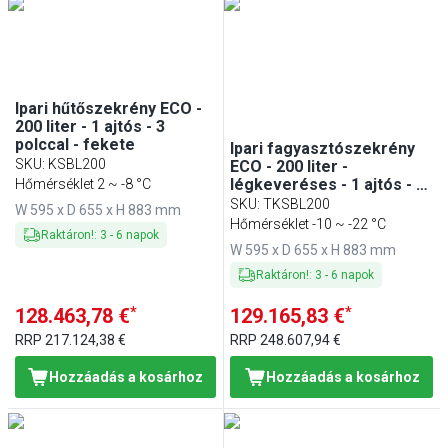
Ipari hűtőszekrény ECO -
200 liter - 1 ajtós - 3
polccal - fekete
Ipari fagyasztószekrény
SKU
:
KSBL200
ECO - 200 liter -
légkeveréses - 1 ajtós - 3
Hőmérséklet 2 ~ -8 °C
polccal - ABS belső
SKU
:
TKSBL200
W 595 x D 655 x H 883 mm
burkolat - fekete
Hőmérséklet -10 ~ -22 °C
Raktáron!
:
3
-
6
napok
W 595 x D 655 x H 883 mm
Raktáron!
:
3
-
6
napok
*
*
128.463,78 €
129.165,83 €
RRP
217.124,38 €
RRP
248.607,94 €
Hozzáadás a kosárhoz
Hozzáadás a kosárhoz