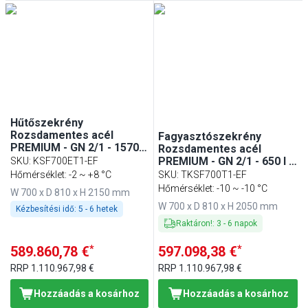
Hűtőszekrény
Rozsdamentes acél
Fagyasztószekrény
PREMIUM - GN 2/1 - 1570 l
Rozsdamentes acél
- akár −2…+8 °C - mit 1
PREMIUM - GN 2/1 - 650 l -
SKU
:
KSF700ET1-EF
ajtó - Ventilációs hűtés,
akár −22…−10 °C - mit 1
Hőmérséklet: -2 ~ +8 °C
SKU
:
TKSF700T1-EF
automatikus leolvasztás,
üvegajtó - Ventilációs
Hőmérséklet: -10 ~ -10 °C
W 700 x D 810 x H 2150 mm
belső LED világítás
hűtés, automatikus
W 700 x D 810 x H 2050 mm
Kézbesítési idő:
5 - 6 hetek
leolvasztás, belső LED
világítás, R290
Raktáron!
:
3
-
6
napok
*
*
589.860,78 €
597.098,38 €
RRP
1.110.967,98 €
RRP
1.110.967,98 €
Hozzáadás a kosárhoz
Hozzáadás a kosárhoz