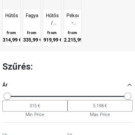
Hűtőszekrények
Fagyasztók
Hűtőszekrények
Pékség
/
-
fagyasztók
Hűtőszekrények/fagyasztók
from
from
from
from
Üveg
314,99 €
335,99 €
919,99 €
2.215,99 €
Szűrés:
Ár
Min. Price
Max. Price