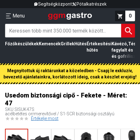
Segítségközpont
Pótalkatrészek
Menu
0
Főzőkészülékek
Kemencék
Grillek
Hűtés
Értékesítési
Kávézó,
Tész
hűtés
fagylalt
és
és gofri
liszt
Megnyitottuk új raktárunkat a közeledben - Csapj le exkluzív,
bevezető ajánlatainkra, korlátozott ideig, csak a készlet erejéig!
Usedom biztonsági cipő - Fekete - Méret:
47
SKU
SISUK47S
acélbetétes orrmerevítővel / S1-SCR biztonsági osztályú
Értékelje most