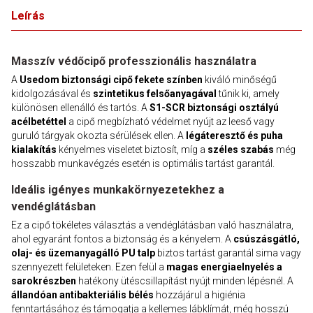
Leírás
Masszív védőcipő professzionális használatra
A
Usedom biztonsági cipő fekete színben
kiváló minőségű
kidolgozásával és
szintetikus felsőanyagával
tűnik ki, amely
különösen ellenálló és tartós. A
S1-SCR biztonsági osztályú
acélbetéttel
a cipő megbízható védelmet nyújt az leeső vagy
guruló tárgyak okozta sérülések ellen. A
légáteresztő és puha
kialakítás
kényelmes viseletet biztosít, míg a
széles szabás
még
hosszabb munkavégzés esetén is optimális tartást garantál.
Ideális igényes munkakörnyezetekhez a
vendéglátásban
Ez a cipő tökéletes választás a vendéglátásban való használatra,
ahol egyaránt fontos a biztonság és a kényelem. A
csúszásgátló,
olaj- és üzemanyagálló PU talp
biztos tartást garantál sima vagy
szennyezett felületeken. Ezen felül a
magas energiaelnyelés a
sarokrészben
hatékony ütéscsillapítást nyújt minden lépésnél. A
állandóan antibakteriális bélés
hozzájárul a higiénia
fenntartásához és támogatja a kellemes lábklímát, még hosszú