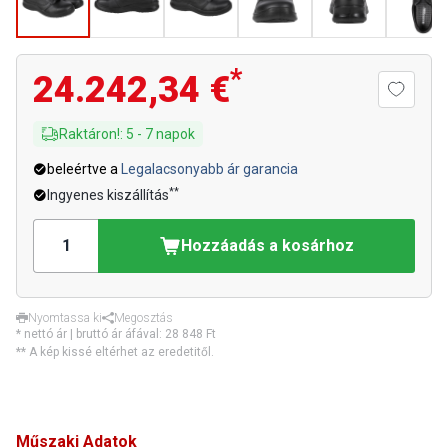
*
24.242,34 €
Raktáron!
:
5
-
7
napok
beleértve a
Legalacsonyabb ár garancia
**
Ingyenes kiszállítás
Hozzáadás a kosárhoz
Nyomtassa ki
Megosztás
* nettó ár | bruttó ár áfával:
28 848 Ft
** A kép kissé eltérhet az eredetitől.
Műszaki Adatok