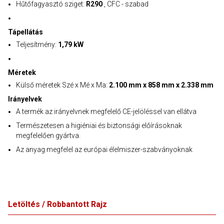
Hűtőfagyasztó sziget:
R290
, CFC - szabad
Tápellátás
Teljesítmény:
1,79 kW
Méretek
Külső méretek Szé x Mé x Ma:
2.100 mm x 858 mm x 2.338 mm
Irányelvek
A termék az irányelvnek megfelelő CE-jelöléssel van ellátva
Természetesen a higiéniai és biztonsági előírásoknak
megfelelően gyártva.
Az anyag megfelel az európai élelmiszer-szabványoknak
Letöltés / Robbantott Rajz