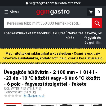
Segítségközpont
Pótalkatrészek
Menu
0
Főzőkészülékek
Kemencék
Grillek
Hűtés
Értékesítési
Kávézó,
Tész
hűtés
fagylalt
és
és gofri
liszt
Megnyitottuk új raktárunkat a közeledben - Csapj le exkluzív,
bevezető ajánlatainkra, korlátozott ideig, csak a készlet erejéig!
Üvegajtós hűtővitrin - 2 100 mm - 1 014 l -
-23 és -18 °C között vagy -6 és 6 °C között
- 6 polc - fagyasztószigettel - fekete
SKU
WTRU21S#TKIU21S
Hőmérséklet -23 °C-ig
Értékelje most