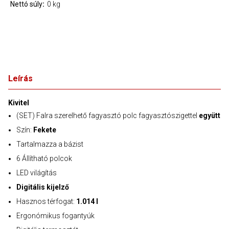
Nettó súly
0 kg
Leírás
Kivitel
(SET) Falra szerelhető fagyasztó polc fagyasztószigettel
együtt
Szín:
Fekete
Tartalmazza a bázist
6 Állítható polcok
LED világítás
Digitális kijelző
Hasznos térfogat:
1.014 l
Ergonómikus fogantyúk