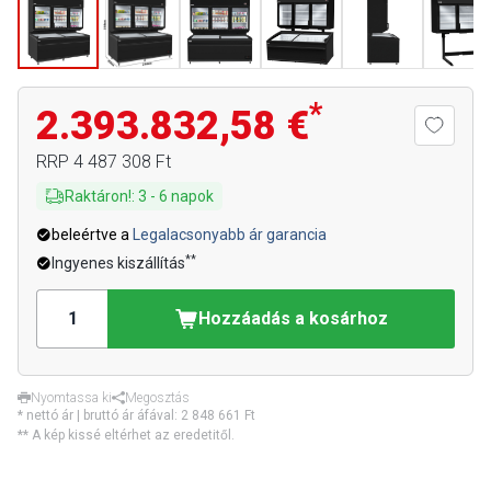
*
2.393.832,58 €
RRP
4 487 308 Ft
Raktáron!
:
3
-
6
napok
beleértve a
Legalacsonyabb ár garancia
**
Ingyenes kiszállítás
Hozzáadás a kosárhoz
Nyomtassa ki
Megosztás
* nettó ár | bruttó ár áfával:
2 848 661 Ft
** A kép kissé eltérhet az eredetitől.