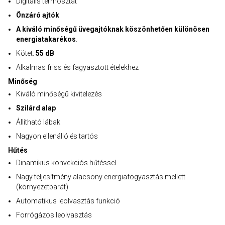
Digitális termosztát
Önzáró ajtók
A kiváló minőségű üvegajtóknak köszönhetően különösen
energiatakarékos
.
Kötet:
55 dB
Alkalmas friss és fagyasztott ételekhez
Minőség
Kiváló minőségű kivitelezés
Szilárd alap
Állítható lábak
Nagyon ellenálló és tartós
Hűtés
Dinamikus konvekciós hűtéssel
Nagy teljesítmény alacsony energiafogyasztás mellett
(környezetbarát)
Automatikus leolvasztás funkció
Forrógázos leolvasztás