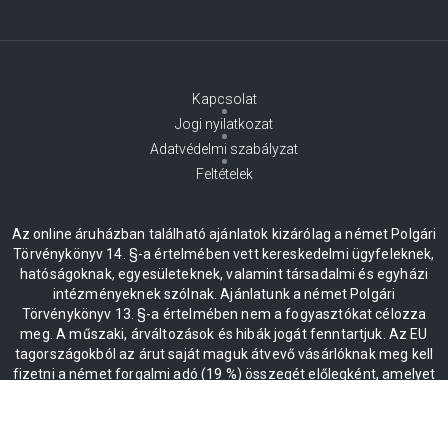
Kapcsolat
Jogi nyilatkozat
Adatvédelmi szabályzat
Feltételek
Az online áruházban található ajánlatok kizárólag a német Polgári
Törvénykönyv 14. §-a értelmében vett kereskedelmi ügyfeleknek,
hatóságoknak, egyesületeknek, valamint társadalmi és egyházi
intézményeknek szólnak. Ajánlatunk a német Polgári
Törvénykönyv 13. §-a értelmében nem a fogyasztókat célozza
meg. A műszaki, árváltozások és hibák jogát fenntartjuk. Az EU
tagországokból az árut saját maguk átvevő vásárlóknak meg kell
fizetni a német forgalmi adó (19 %) összegét előlegként, amelyet
az áru másik EU-tagországba érkezése és az érkezési
visszaigazolás kézhezvétele után térítenek vissza.
* Minden ár plusz ÁFA 19%, beleértve a kiszállítást is.