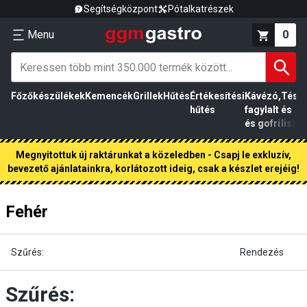
Segítségközpont
Pótalkatrészek
Menu
0
Főzőkészülékek
Kemencék
Grillek
Hűtés
Értékesítési
Kávézó,
Tész
hűtés
fagylalt
és
és gofri
liszt
Megnyitottuk új raktárunkat a közeledben - Csapj le exkluzív,
bevezető ajánlatainkra, korlátozott ideig, csak a készlet erejéig!
Fehér
Szűrés:
Rendezés
Szűrés: