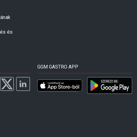
zának
zés és
GGM GASTRO APP