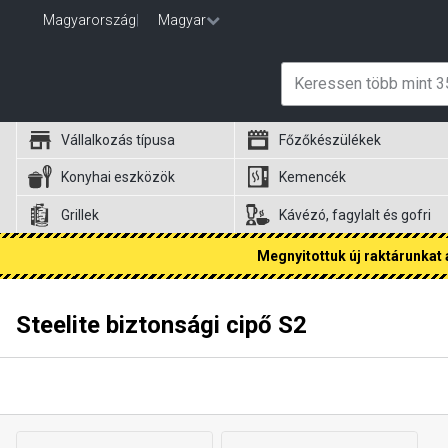
Magyarország
|
Magyar
Vállalkozás típusa
Főzőkészülékek
Konyhai eszközök
Kemencék
Grillek
Kávézó, fagylalt és gofri
Megnyitottuk új raktárunkat a
Steelite biztonsági cipő S2