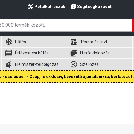
Pótalkatrészek
Segítségközpont
Hűtés
Tészta és liszt
Értékesítési hűtés
Húsfeldolgozás
Élelmiszer-feldolgozás
Szellőzés
 közeledben - Csapj le exkluzív, bevezető ajánlatainkra, korlátozott 