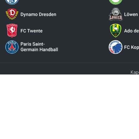
Kap
Az online áruházban található ajánlatok kizárólag a német Po
intézményeknek szólnak. Ajánlatunk a német Polgári Törvénykön
árut saját maguk átvevő vásárlóknak meg kell fizetni a német fo
** Csak a szárazfö