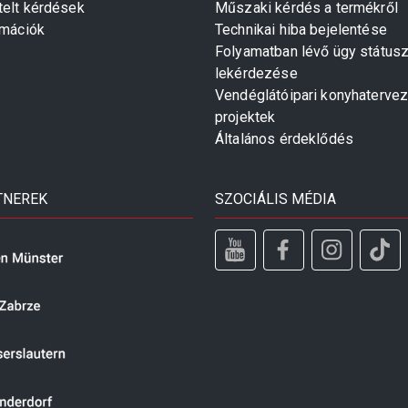
telt kérdések
Műszaki kérdés a termékről
rmációk
Technikai hiba bejelentése
Folyamatban lévő ügy státus
lekérdezése
Vendéglátóipari konyhaterve
projektek
Általános érdeklődés
TNEREK
SZOCIÁLIS MÉDIA