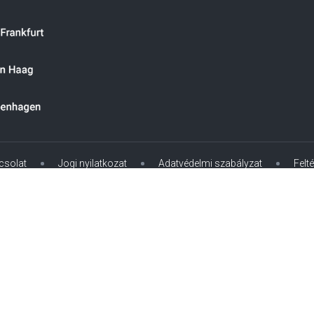
csolat
Jogi nyilatkozat
Adatvédelmi szabályzat
Felté
lgári Törvénykönyv 14. §-a értelmében vett kereskedelmi ügyfeleknek,
yv 13. §-a értelmében nem a fogyasztókat célozza meg. A műszaki, ár
rgalmi adó (19 %) összegét előlegként, amelyet az áru másik EU-tago
térítenek vissza.
* Minden ár plusz ÁFA 19%, beleértve a kiszállítást is.
ldre vonatkozik. Szigeti szállítás esetén automatikusan szigeti felár k
Copyright 2004–
2026
© GGM Gastro International GmbH