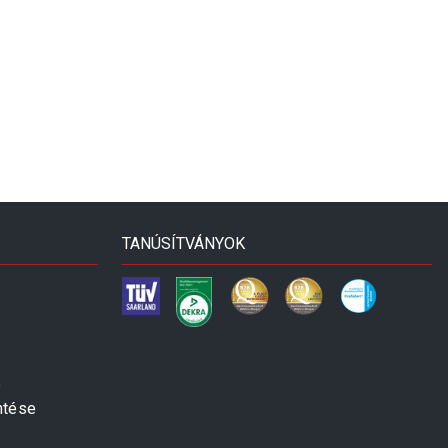
TANÚSÍTVÁNYOK
e
ntése