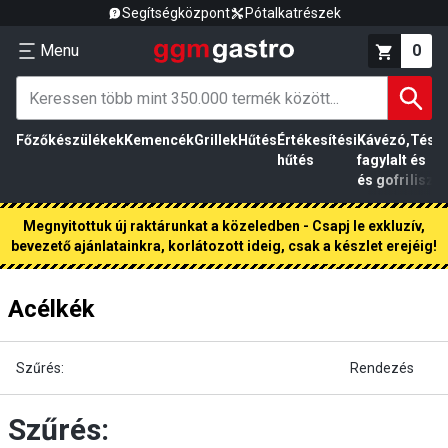
Segítségközpont
Pótalkatrészek
Menu
0
Főzőkészülékek
Kemencék
Grillek
Hűtés
Értékesítési
Kávézó,
Tész
hűtés
fagylalt
és
és gofri
liszt
Megnyitottuk új raktárunkat a közeledben - Csapj le exkluzív,
bevezető ajánlatainkra, korlátozott ideig, csak a készlet erejéig!
Acélkék
Szűrés:
Rendezés
Szűrés: