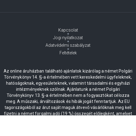
Kapcsolat
Jogi nyilatkozat
Adatvédelmi szabályzat
Feltételek
Az online áruházban található ajánlatok kizárólag a német Polgári
Törvénykönyv 14. §-a értelmében vett kereskedelmi ügyfeleknek,
hatóságoknak, egyesületeknek, valamint társadalmi és egyházi
intézményeknek szólnak. Ajánlatunk a német Polgári
Törvénykönyv 13. §-a értelmében nem a fogyasztókat célozza
meg. A műszaki, árváltozások és hibák jogát fenntartjuk. Az EU
tagországokból az árut saját maguk átvevő vásárlóknak meg kell
fizetni a német forgalmi adó (19 %) összegét előlegként, amelyet
az áru másik EU-tagországba érkezése és az érkezési
visszaigazolás kézhezvétele után térítenek vissza.
* Minden ár plusz ÁFA 19%, beleértve a kiszállítást is.