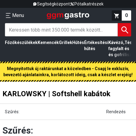
Segítségközpont
Pótalkatrészek
Menu
0
Főzőkészülékek
Kemencék
Grillek
Hűtés
Értékesítési
Kávézó,
Tész
hűtés
fagylalt
és
és gofri
liszt
Megnyitottuk új raktárunkat a közeledben - Csapj le exkluzív,
bevezető ajánlatainkra, korlátozott ideig, csak a készlet erejéig!
KARLOWSKY | Softshell kabátok
Szűrés:
Rendezés
Szűrés: