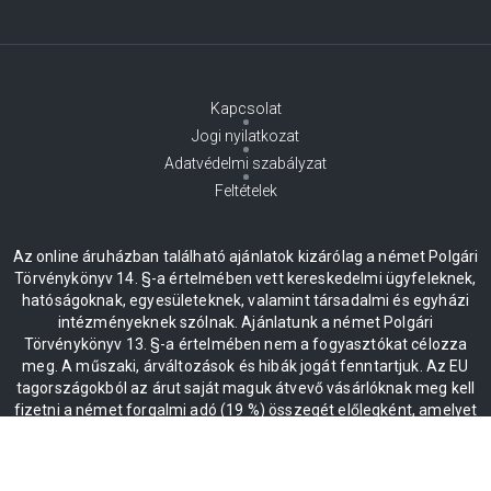
Kapcsolat
Jogi nyilatkozat
Adatvédelmi szabályzat
Feltételek
Az online áruházban található ajánlatok kizárólag a német Polgári
Törvénykönyv 14. §-a értelmében vett kereskedelmi ügyfeleknek,
hatóságoknak, egyesületeknek, valamint társadalmi és egyházi
intézményeknek szólnak. Ajánlatunk a német Polgári
Törvénykönyv 13. §-a értelmében nem a fogyasztókat célozza
meg. A műszaki, árváltozások és hibák jogát fenntartjuk. Az EU
tagországokból az árut saját maguk átvevő vásárlóknak meg kell
fizetni a német forgalmi adó (19 %) összegét előlegként, amelyet
az áru másik EU-tagországba érkezése és az érkezési
visszaigazolás kézhezvétele után térítenek vissza.
* Minden ár plusz ÁFA 19%, beleértve a kiszállítást is.