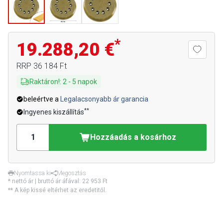
*
19.288,20 €
RRP
36 184 Ft
Raktáron!
:
2
-
5
napok
beleértve a
Legalacsonyabb ár garancia
**
Ingyenes kiszállítás
Hozzáadás a kosárhoz
Nyomtassa ki
Megosztás
* nettó ár | bruttó ár áfával:
22 953 Ft
** A kép kissé eltérhet az eredetitől.