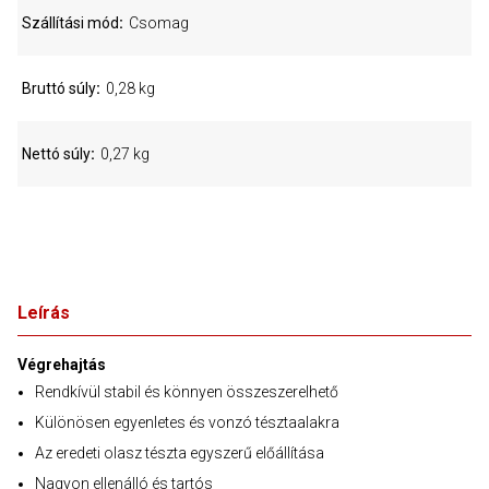
Szállítási mód
Csomag
Bruttó súly
0,28 kg
Nettó súly
0,27 kg
Leírás
Végrehajtás
Rendkívül stabil és könnyen összeszerelhető
Különösen egyenletes és vonzó tésztaalakra
Az eredeti olasz tészta egyszerű előállítása
Nagyon ellenálló és tartós