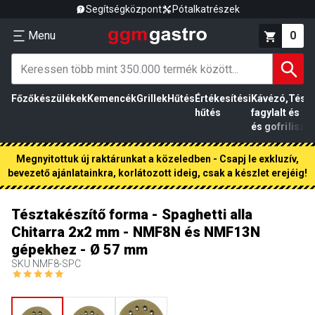
Segítségközpont
Pótalkatrészek
Menu
0
Főzőkészülékek
Kemencék
Grillek
Hűtés
Értékesítési
Kávézó,
Tész
hűtés
fagylalt
és
és gofri
liszt
Megnyitottuk új raktárunkat a közeledben - Csapj le exkluzív,
bevezető ajánlatainkra, korlátozott ideig, csak a készlet erejéig!
Tésztakészítő forma - Spaghetti alla
Chitarra 2x2 mm - NMF8N és NMF13N
gépekhez - Ø 57 mm
SKU
NMF8-SPC