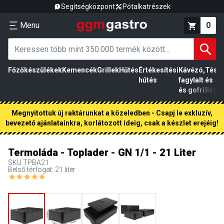
Segítségközpont
Pótalkatrészek
Menu
0
Főzőkészülékek
Kemencék
Grillek
Hűtés
Értékesítési
Kávézó,
Tész
hűtés
fagylalt
és
és gofri
liszt
Megnyitottuk új raktárunkat a közeledben - Csapj le exkluzív,
bevezető ajánlatainkra, korlátozott ideig, csak a készlet erejéig!
Termoláda - Toplader - GN 1/1 - 21 Liter
SKU
TPBA21
Belső térfogat: 21 liter