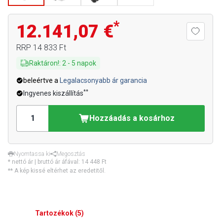
*
12.141,07 €
RRP
14 833 Ft
Raktáron!
:
2
-
5
napok
beleértve a
Legalacsonyabb ár garancia
**
Ingyenes kiszállítás
Hozzáadás a kosárhoz
Nyomtassa ki
Megosztás
* nettó ár | bruttó ár áfával:
14 448 Ft
** A kép kissé eltérhet az eredetitől.
Tartozékok
(
5
)