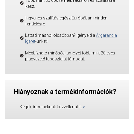
Több mint 35 000 termék raktáron és szállításra
kész.
Ingyenes szállítás egész Európában minden
rendelésre
Láttad máshol olcsóbban? Igényeld a
Árgarancia
Ígéret
-ünket!
Megbízható minőség, amelyet több mint 20 éves
piacvezető tapasztalat támogat.
Hiányoznak a termékinformációk?
Kérjük, írjon nekünk közvetlenül
itt
>