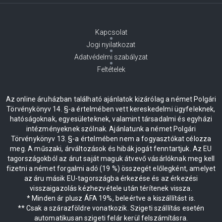
Kapcsolat
Jogi nyilatkozat
Adatvédelmi szabályzat
Feltételek
Az online áruházban található ajánlatok kizárólag a német Polgári
Törvénykönyv 14. §-a értelmében vett kereskedelmi ügyfeleknek,
hatóságoknak, egyesületeknek, valamint társadalmi és egyházi
intézményeknek szólnak. Ajánlatunk a német Polgári
Törvénykönyv 13. §-a értelmében nem a fogyasztókat célozza
meg. A műszaki, árváltozások és hibák jogát fenntartjuk. Az EU
tagországokból az árut saját maguk átvevő vásárlóknak meg kell
fizetni a német forgalmi adó (19 %) összegét előlegként, amelyet
az áru másik EU-tagországba érkezése és az érkezési
visszaigazolás kézhezvétele után térítenek vissza.
* Minden ár plusz ÁFA 19%, beleértve a kiszállítást is.
** Csak a szárazföldre vonatkozik. Szigeti szállítás esetén
automatikusan szigeti felár kerül felszámításra.