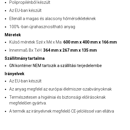
Polipropilénből készült
Az EU-ban készült
Ellenáll a magas és alacsony hőmérsékleteknek
100% -ban újrahasznosítható anyag
Méretek
Külső méretek Szé x Mé x Ma:
600 mm x 400 mm x 166 mm
Innenmaß Bx TxH:
364 mm x 267 mm x 135 mm
Szállítmány tartalma
GN konténer NEM tartozik a szállítási terjedelembe
Irányelvek
Az EU-ban készült
Az anyag megfelel az európai élelmiszer-szabványoknak
Természetesen a higiéniai és biztonsági előírásoknak
megfelelően gyártva.
A termék az irányelvnek megfelelő CE-jelöléssel van ellátva