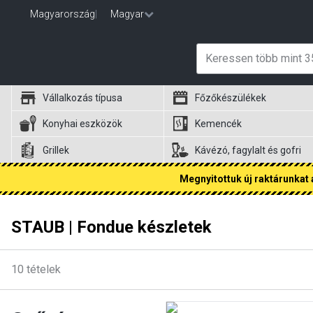
Magyarország
|
Magyar
Vállalkozás típusa
Főzőkészülékek
Konyhai eszközök
Kemencék
Grillek
Kávézó, fagylalt és gofri
Megnyitottuk új raktárunkat a
STAUB | Fondue készletek
10
tételek