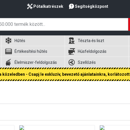
Pótalkatrészek
Segítségközpont
Hűtés
Tészta és liszt
Értékesítési hűtés
Húsfeldolgozás
Élelmiszer-feldolgozás
Szellőzés
 közeledben - Csapj le exkluzív, bevezető ajánlatainkra, korlátozott 