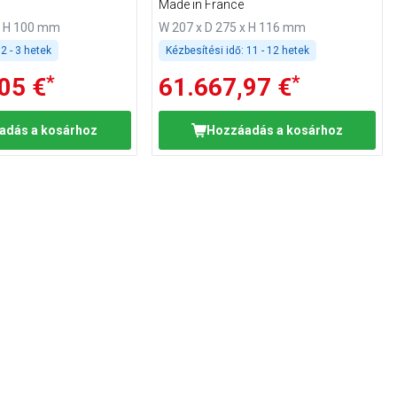
Made in France
x H 100 mm
W 207 x D 275 x H 116 mm
2 - 3 hetek
Kézbesítési idő:
11 - 12 hetek
*
*
05 €
61.667,97 €
adás a kosárhoz
Hozzáadás a kosárhoz