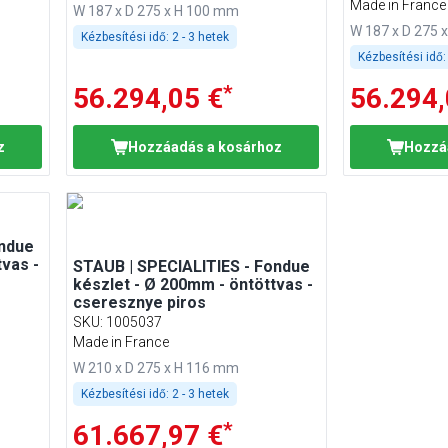
Made in France
W 187 x D 275 x H 100 mm
W 187 x D 275 
Kézbesítési idő:
2 - 3 hetek
Kézbesítési idő:
*
56.294,05 €
56.294,
z
Hozzáadás a kosárhoz
Hozzá
ondue
vas -
STAUB | SPECIALITIES - Fondue
készlet - Ø 200mm - öntöttvas -
cseresznye piros
SKU
:
1005037
Made in France
W 210 x D 275 x H 116 mm
Kézbesítési idő:
2 - 3 hetek
*
61.667,97 €