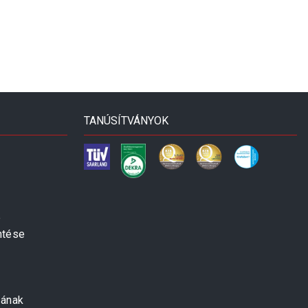
TANÚSÍTVÁNYOK
e
ntése
zának