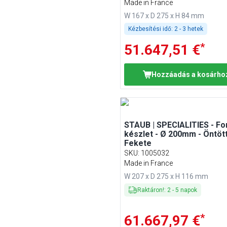
Made in France
W 167 x D 275 x H 84 mm
Kézbesítési idő:
2 - 3 hetek
*
51.647,51 €
Hozzáadás a kosárho
STAUB | SPECIALITIES - F
készlet - Ø 200mm - Öntött
Fekete
SKU
:
1005032
Made in France
W 207 x D 275 x H 116 mm
Raktáron!
:
2
-
5
napok
*
61.667,97 €