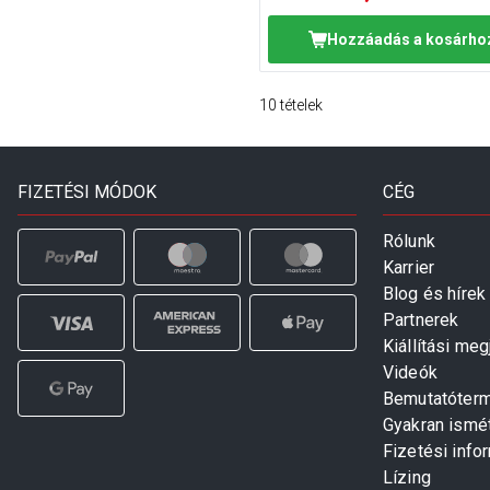
Hozzáadás a kosárho
10
tételek
FIZETÉSI MÓDOK
CÉG
Rólunk
Karrier
Blog és hírek
Partnerek
Kiállítási me
Videók
Bemutatóter
Gyakran ismé
Fizetési info
Lízing