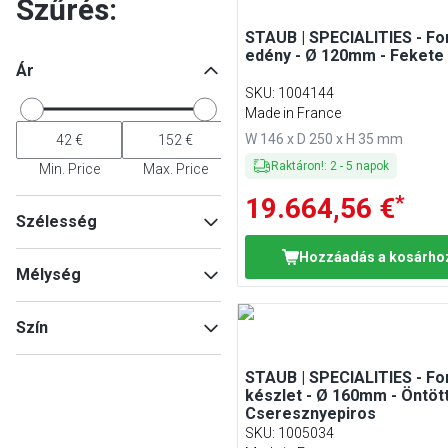
Szűrés:
STAUB | SPECIALITIES - F
edény - Ø 120mm - Fekete
Ár
SKU
:
1004144
Made in France
W 146 x D 250 x H 35 mm
Raktáron!
:
2
-
5
napok
Min. Price
Max. Price
*
19.664,56 €
Szélesség
Hozzáadás a kosárho
Mélység
Min
Max
Szín
Fekete
(
5
)
Min
Max
STAUB | SPECIALITIES - F
Cseresznye piros
(
4
)
készlet - Ø 160mm - Öntött
Cseresznyepiros
Fehér szarvasgomba
(
1
)
SKU
:
1005034