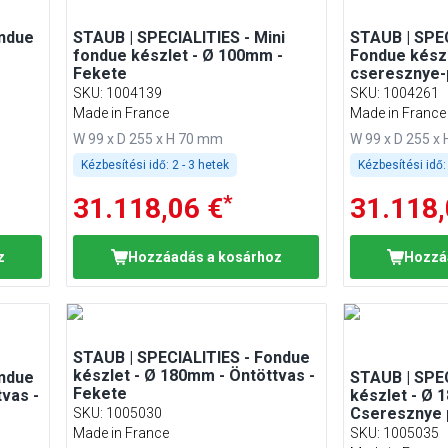
ondue
STAUB | SPECIALITIES - Mini
STAUB | SPEC
fondue készlet - Ø 100mm -
Fondue készl
Fekete
cseresznye-
SKU
:
1004139
SKU
:
1004261
Made in France
Made in France
W 99 x D 255 x H 70 mm
W 99 x D 255 x
Kézbesítési idő:
2 - 3 hetek
Kézbesítési idő:
*
31.118,06 €
31.118,
z
Hozzáadás a kosárhoz
Hozzá
STAUB | SPECIALITIES - Fondue
készlet - Ø 180mm - Öntöttvas -
ondue
STAUB | SPE
Fekete
vas -
készlet - Ø 
Cseresznye 
SKU
:
1005030
Made in France
SKU
:
1005035