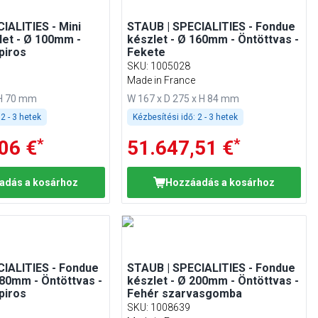
IALITIES - Mini
STAUB | SPECIALITIES - Fondue
et - Ø 100mm -
készlet - Ø 160mm - Öntöttvas -
piros
Fekete
SKU
:
1005028
Made in France
 H 70 mm
W 167 x D 275 x H 84 mm
2 - 3 hetek
Kézbesítési idő:
2 - 3 hetek
*
*
06 €
51.647,51 €
adás a kosárhoz
Hozzáadás a kosárhoz
CIALITIES - Fondue
STAUB | SPECIALITIES - Fondue
180mm - Öntöttvas -
készlet - Ø 200mm - Öntöttvas -
piros
Fehér szarvasgomba
SKU
:
1008639