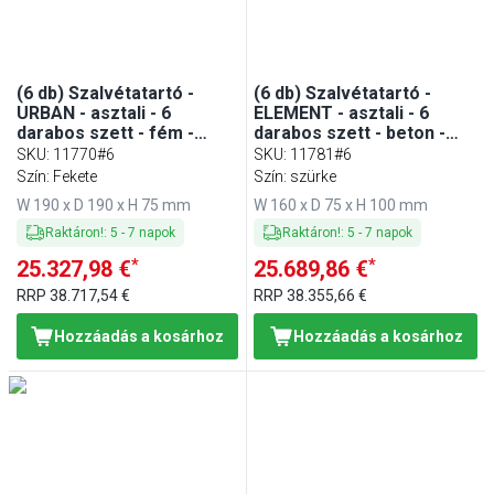
(6 db) Szalvétatartó -
(6 db) Szalvétatartó -
URBAN - asztali - 6
ELEMENT - asztali - 6
darabos szett - fém -
darabos szett - beton -
190x75 mm - kb. 50 17x17
160x100 mm - kb. 50 17x17
SKU
:
11770#6
SKU
:
11781#6
cm koktélszalvéta (1/4
cm koktélszalvéta -
Szín: Fekete
Szín: szürke
hajtás) - fekete -
szürke - tartozék:
W 190 x D 190 x H 75 mm
W 160 x D 75 x H 100 mm
tartozék: lesúlyozó
bútorbarát alj
Raktáron!
:
5
-
7
napok
Raktáron!
:
5
-
7
napok
*
*
25.327,98 €
25.689,86 €
RRP
38.717,54 €
RRP
38.355,66 €
Hozzáadás a kosárhoz
Hozzáadás a kosárhoz