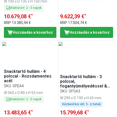
W 100 x D 135 x H 150 mm
Raktáron!
:
2
-
5
napok
*
*
10.679,08 €
9.622,39 €
RRP
13.385,94 €
RRP
17.004,74 €
Hozzáadás a kosárhoz
Hozzáadás a kosárhoz
Snacktartó hullám - 4
polccal - Rozsdamentes
Snacktartó hullám - 3
acél
polccal,
fogantyúmélyedéssel &
SKU
:
SPEA4
lécsatornával - Polisztirol
SKU
:
SPSA3
W 560 x D 80 x H 55 mm
- fekete
W 290 x D 190 x H 65 mm
Raktáron!
:
2
-
5
napok
Kézbesítési idő:
5 - 6 hetek
*
*
13.483,65 €
15.799,68 €