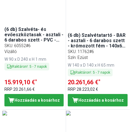
(6 db) Szalvéta- és
evőeszköztasak - asztali -
(6 db) Szalvétatartó - BAR
6 darabos szett - PVC -
- asztali - 6 darabos szett
90x240 mm - bézs
- krómozott fém - 140x65
SKU
:
60552#6
mm - kb. 50 17x17 cm
Vízálló
SKU
:
11762#6
koktélszalvéta - tartozék:
Szín: Ezüst
W 90 x D 240 x H 1 mm
lesúlyozó
W 140 x D 140 x H 65 mm
Raktáron!
:
5
-
7
napok
Raktáron!
:
5
-
7
napok
*
*
15.919,10 €
20.261,66 €
RRP
20.261,66 €
RRP
28.223,02 €
Hozzáadás a kosárhoz
Hozzáadás a kosárhoz