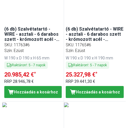
(6 db) Szalvétatartó -
(6 db) Szalvétatartó - WIRE
WIRE - asztali - 6 darabos
- asztali - 6 darabos szett
szett - krómozott acél -
- krómozott acél -
190x65 mm - kb. 50 17x17
190x190 mm - kb. 150
SKU
:
11763#6
SKU
:
11765#6
cm koktélszalvéta -
17x17 cm koktélszalvéta -
Szín: Ezüst
Szín: Ezüst
tartozék: lesúlyozó
tartozék: lesúlyozó
W 190 x D 190 x H 65 mm
W 190 x D 190 x H 190 mm
Raktáron!
:
5
-
7
napok
Raktáron!
:
5
-
7
napok
*
*
20.985,42 €
25.327,98 €
RRP
28.946,78 €
RRP
39.441,30 €
Hozzáadás a kosárhoz
Hozzáadás a kosárhoz