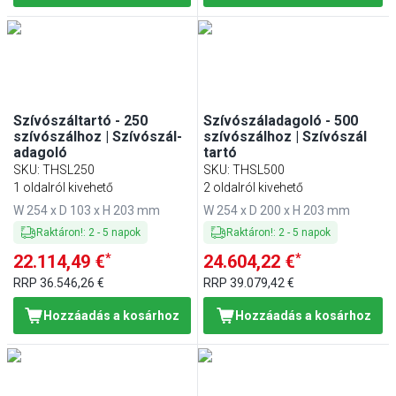
Szívószáltartó - 250
Szívószáladagoló - 500
szívószálhoz | Szívószál-
szívószálhoz | Szívószál
adagoló
tartó
SKU
:
THSL250
SKU
:
THSL500
1 oldalról kivehető
2 oldalról kivehető
W 254 x D 103 x H 203 mm
W 254 x D 200 x H 203 mm
Raktáron!
:
2
-
5
napok
Raktáron!
:
2
-
5
napok
*
*
22.114,49 €
24.604,22 €
RRP
36.546,26 €
RRP
39.079,42 €
Hozzáadás a kosárhoz
Hozzáadás a kosárhoz