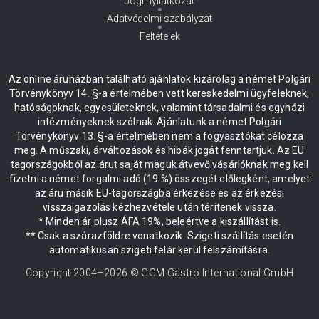
Jogi nyilatkozat
Adatvédelmi szabályzat
Feltételek
Az online áruházban található ajánlatok kizárólag a német Polgári
Törvénykönyv 14. §-a értelmében vett kereskedelmi ügyfeleknek,
hatóságoknak, egyesületeknek, valamint társadalmi és egyházi
intézményeknek szólnak. Ajánlatunk a német Polgári
Törvénykönyv 13. §-a értelmében nem a fogyasztókat célozza
meg. A műszaki, árváltozások és hibák jogát fenntartjuk. Az EU
tagországokból az árut saját maguk átvevő vásárlóknak meg kell
fizetni a német forgalmi adó (19 %) összegét előlegként, amelyet
az áru másik EU-tagországba érkezése és az érkezési
visszaigazolás kézhezvétele után térítenek vissza.
* Minden ár plusz ÁFA 19%, beleértve a kiszállítást is.
** Csak a szárazföldre vonatkozik. Szigeti szállítás esetén
automatikusan szigeti felár kerül felszámításra.
Copyright 2004–
2026
© GGM Gastro International GmbH