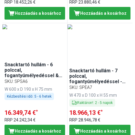
RRP
18.452,26 €
RRP
23.880,46 €
Hozzáadás a kosárhoz
Hozzáadás a kosárhoz
Snacktartó hullám - 6
polccal,
Snacktartó hullám - 7
fogantyúmélyedéssel &
polccal,
lécsatornával - Polisztirol
fogantyúmélyedéssel -
SKU
:
SPSA6
- fekete
magasfényűre polírozott -
SKU
:
SPEA7
W 600 x D 190 x H 75 mm
Rozsdamentes acél
W 470 x D 100 x H 55 mm
Kézbesítési idő:
5 - 6 hetek
Raktáron!
:
2
-
5
napok
*
*
16.349,74 €
18.966,13 €
RRP
24.242,34 €
RRP
28.946,78 €
Hozzáadás a kosárhoz
Hozzáadás a kosárhoz