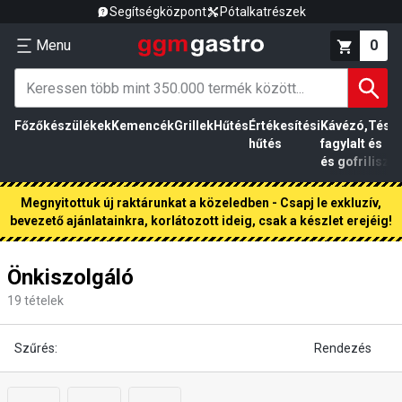
Segítségközpont
Pótalkatrészek
Menu
0
Főzőkészülékek
Kemencék
Grillek
Hűtés
Értékesítési
Kávézó,
Tész
hűtés
fagylalt
és
és gofri
liszt
Megnyitottuk új raktárunkat a közeledben - Csapj le exkluzív,
bevezető ajánlatainkra, korlátozott ideig, csak a készlet erejéig!
Önkiszolgáló
19
tételek
Szűrés:
Rendezés