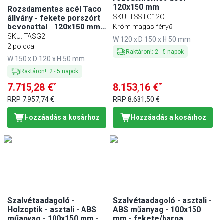
120x150 mm
Rozsdamentes acél Taco
SKU
:
TSSTG12C
állvány - fekete porszórt
bevonattal - 120x150 mm -
Króm magas fényű
2 tartóhellyel
SKU
:
TASG2
W 120 x D 150 x H 50 mm
2 polccal
Raktáron!
:
2
-
5
napok
W 150 x D 120 x H 50 mm
Raktáron!
:
2
-
5
napok
*
*
7.715,28 €
8.153,16 €
RRP
7.957,74 €
RRP
8.681,50 €
Hozzáadás a kosárhoz
Hozzáadás a kosárhoz
Szalvétaadagoló -
Szalvétaadagoló - asztali -
Holzoptik - asztali - ABS
ABS műanyag - 100x150
műanyag - 100x150 mm -
mm - fekete/barna