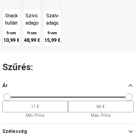
Snack
Szívószál
Szalvéta
hullámok
adagoló
adagoló
from
from
from
10,99 €
48,99 €
15,99 €
Szűrés:
Ár
Min. Price
Max. Price
Szélesség