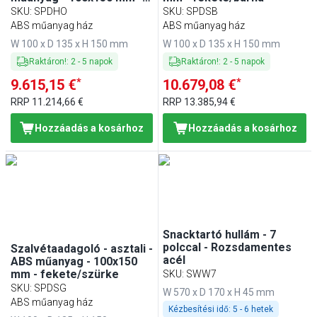
barna
SKU
:
SPDHO
SKU
:
SPDSB
ABS műanyag ház
ABS műanyag ház
W 100 x D 135 x H 150 mm
W 100 x D 135 x H 150 mm
Raktáron!
:
2
-
5
napok
Raktáron!
:
2
-
5
napok
*
*
9.615,15 €
10.679,08 €
RRP
11.214,66 €
RRP
13.385,94 €
Hozzáadás a kosárhoz
Hozzáadás a kosárhoz
Snacktartó hullám - 7
polccal - Rozsdamentes
Szalvétaadagoló - asztali -
acél
ABS műanyag - 100x150
mm - fekete/szürke
SKU
:
SWW7
SKU
:
SPDSG
W 570 x D 170 x H 45 mm
ABS műanyag ház
Kézbesítési idő:
5 - 6 hetek