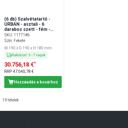
(6 db) Szalvétatartó -
URBAN - asztali - 6
darabos szett - fém -
190x180 mm - kb. 120
SKU
:
11771#6
17x17 cm koktélszalvéta -
Szín: Fekete
fekete - tartozék:
W 190 x D 190 x H 180 mm
lesúlyozó
Raktáron!
:
5
-
7
napok
*
30.756,18 €
RRP
47.040,78 €
Hozzáadás a kosárhoz
19
tételek