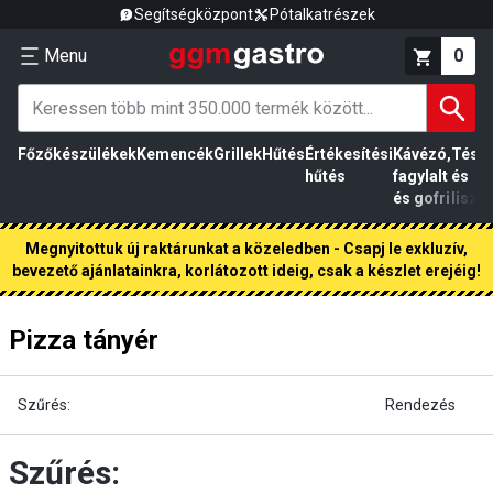
Segítségközpont
Pótalkatrészek
Menu
0
Főzőkészülékek
Kemencék
Grillek
Hűtés
Értékesítési
Kávézó,
Tész
hűtés
fagylalt
és
és gofri
liszt
Megnyitottuk új raktárunkat a közeledben - Csapj le exkluzív,
bevezető ajánlatainkra, korlátozott ideig, csak a készlet erejéig!
Pizza tányér
Szűrés:
Rendezés
Szűrés: