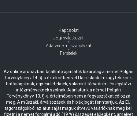
Kapcsolat
Jogi nyilatkozat
Adatvédelmi szabályzat
Feltételek
Az online áruházban található ajánlatok kizárólag a német Polgári
Törvénykönyv 14. §-a értelmében vett kereskedelmi ügyfeleknek,
hatóságoknak, egyesületeknek, valamint társadalmi és egyházi
intézményeknek szólnak. Ajánlatunk a német Polgári
Törvénykönyv 13. §-a értelmében nem a fogyasztókat célozza
meg. A műszaki, árváltozások és hibák jogát fenntartjuk. Az EU
tagországokból az árut saját maguk átvevő vásárlóknak meg kell
fizetni a német forgalmi adó (19 %) összegét előlegként, amelyet
az áru másik EU-tagországba érkezése és az érkezési
visszaigazolás kézhezvétele után térítenek vissza.
* Minden ár plusz ÁFA 19%, beleértve a kiszállítást is.